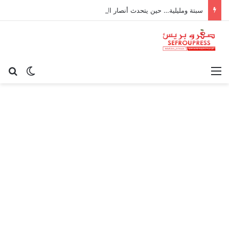
سبتة ومليلية… حين يتحدث أنصار الديمقراطية بلسان الاستعمار
القائمة
بح
الوضع ا