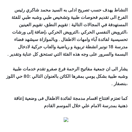
النشاط يهدف حسب تصريح ادلى به السيد محمد شاكري رئيس
الفرع الى تقديم فحوصات طبية وتشخيص طبي وشبه طبي للفئة
المستهدفة في المجالات التالية : تقويم النطق، تقويم العينين
،الترويض النفسي الحركي ،الترويض الحركي ،إضافة إلى ورشات
تحسيسية لفائدة آباء وامهات الاطفال . وبالموازاة سيشهد فضاء
مدرسة 18 نونبر انشطة تربوية و رياضية والعاب حركية لادخال
البسمة والسرور على وجه هذه الفئة التي تستحق كل عناية وتقدير .
يشار الى ان جمعية مفاتيح الرحمة فرع صفرو تقدم خدمات طبية
وشبه طبية بشكل يومي بمقرها الكائن بالعنوان التالي :80 حي اللوز
،بنصفار .
كما تعتزم افتتاح اقسام مدمجة لفائدة الاطفال فى وضعية إعاقة
ذهنية بمدرسة الامام علي خلال الموسم القادم