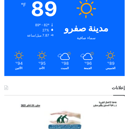
89
℉
مدينة صفرو
89º - 82º
27%
7.87 ميل/ساعة
سماء صافية
94
95
98
96
89
℉
℉
℉
℉
℉
الخميس
الجمعة
السبت
الأحد
الأثنين
إعلانات