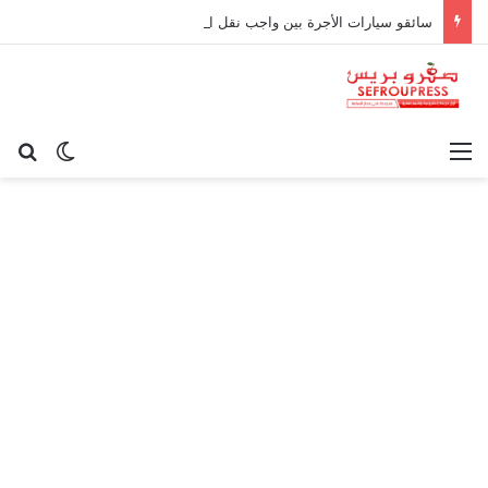
سائقو سيارات الأجرة بين واجب نقل الركاب وحدود المسؤولية القانونية
القائمة
بح
الوضع ا