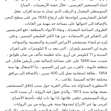
انتباه المستعمر الفرنسي ، خلال حقبة الأربعينيات ، المناخ
المتوسطي المعتدل و الرطب الذي تمتاز به مدينة إفران، بفعل
العامل التضاريسي لتواجدها على ارتفاع 1630 متر على سطح البحر،
بالإضافة إلى احتوائها على مساحة جد مهمة من الغابات .
الظروف المناخية المعتدلة ، ونقاء الأجواء بالمنطقة، دفع الفرنسيين
إلى التفكير في الاستفادة ، من هذا الكنز الطبيعي المتميز ، وعلى
إثره تم إنشاء مستشفى الأمراض الصدرية والتنفسية، والمتواجد
بقرية ابن الصميم بإيفران ، التي تبعد ب 6 كيلومترات على ايفران
المدينة و 11 كيلومتر عن آزرو، بناية عظيمة تتألف من ثمان طوابق ،
شيدت سنة 1948 على على مساحة إجمالية تقدر بأربعين هكتار، في
منطقة غابوية ، بالقرب من عين إبن الصميم ، بدأ الاشتغال بها سنة
1954 ، بطاقة استعابية تصل إلى 400 سرير ، بالإضافة إلى مرافق
مختلفة «قاعة السينما، ملاعب …».
الاسطورة المتداولة عند سكان القرية حول سبب إغلاق المستشفى
بصفة نهائية سنة 1973 ، والذي تقول فيه الرواية ، أن سيدة كانت
نزيلة المستشفى تتلقى علاجها، إذا بها ذات ليلة، تأخذها الأشباح،
لترمى بها عبر الأدراج ليجدوها ميتة، هي رواية من بين الروايات
المختلفة التي لن يصدقها عاقل، الشبح الوحيد بالمستشفى ذاك الذي