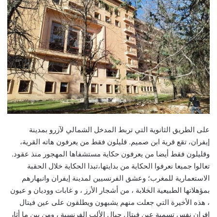
على الطريق الثانوية التي تربط المدخل الشمالي لآزرو بمدينة
إيفران، تقع قرية ابن صميم. قليلون فقط من يعرفون هاته القرية،
وقليلون فقط أيضا من يعرفون حكاية مستشفاها المهجور منذ عقود.
تعالوا جميعا نعرفوا الحكاية من بدايتها،تبدا الحكاية خلال الحقبة
الاستعمارية للمغرب؛ وعشق الفرنسيين لمدينة إيفران وانبهارهم
بمؤهلاتها الطبيعية الخلابة ، من أشجار الأرز ، و غابات ووديان و عيون
، هذه الأخيرة التي جعلت منهم يشبهون ويطلقون على عين فيتال
إفران نفس تسمية عين فيتال جبال الألب الفرنسية ، ومن بين ما أثار