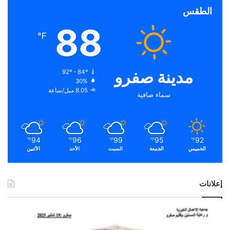
الطقس
88
℉
مدينة صفرو
92º - 84º
30%
8.05 ميل/ساعة
سماء صافية
94
96
99
95
92
℉
℉
℉
℉
℉
الخميس
الجمعة
السبت
الأحد
الأثنين
إعلانات