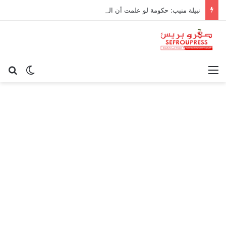
نبيلة منيب: حكومة لو علمت أن القيامة غدا لرفعت ثمن سجادة الصلاة!
القائمة
بح
الوضع ا