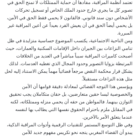
تعتمد أنظمة المراقبة، مفادها أن حماية الممتلكات لا تمنح الحق في
تصوير كل ما يجري خارج حدود الملك الخاص أو تسجيل تحركات
الأشخاص دون سند قانوني. فالقانون لا يحمي فقط الحق في الأمن،
بل يحمي أيضاً الحق في أن يعيش الفرد بعيداً عن أعين المراقبة غير
المبررة.
ومن الناحية الاجتماعية، يكتسب الموضوع حساسية متزايدة في ظل
تنامي النزاعات بين الجيران داخل الإقامات السكنية والعمارات، حيث
أصبحت كاميرات المراقبة سبباً مباشراً في العديد من الخلافات
المرتبطة بزوايا التصوير وحدود المجال الذي تغطيه العدسات. لذلك
يشكل قرار محكمة النقض مرجعاً قضائياً مهماً يمكن الاستناد إليه لحل
مثل هذه النزاعات مستقبلاً.
ويؤسس هذا التوجه القضائي لمعادلة دقيقة قوامها أن الأمن
والخصوصية ليسا حقين متعارضين، بل حقان متكاملان يجب تحقيق
التوازن بينهما. فالمواطن من حقه أن يحمي منزله وممتلكاته، لكنه
في المقابل ملزم باحترام الحقوق نفسها التي يطالب بها لنفسه
عندما يتعلق الأمر بالآخرين.
وفي ظل التوسع المستمر للتقنيات الرقمية وأدوات المراقبة الذكية،
يبدو أن القضاء المغربي يتجه نحو تكريس مفهوم جديد للأمن