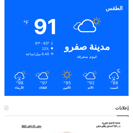
الطقس
91
℉
مدينة صفرو
91º - 83º
22%
6.46 ميل/ساعة
غيوم متفرقة
98
97
95
92
88
℉
℉
℉
℉
℉
السبت
الأحد
الأثنين
الثلاثاء
الأربعاء
إعلانات