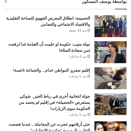
بواسطة يوسف المسكين
الحسيمة: انطلاق المعرض الجهوي للصناعة التقليدية
والاقتصاد الاجتماعي والتضامن
منذ 43 دقيقة
نبيلة منيب: حكومة لو علمت أن القيامة غدا لرفعت
ثمن سجادة الصلاة!
منذ 4 ساعات
إقليم صفرو: المواطن خدام… والجماعة ناعسة!
منذ 5 ساعات
جولة انتخابية أخرى في رباط الخير.. شوكي
يستعرض «الحصيلة» في إقليم لم يحصد من
الحكومة سوى الزيارات!
منذ 5 ساعات
حتى أرقامهم عجزت عن المجاملة… عندما فضحت
التقارير الرسمية “حكومة الإنجازات”