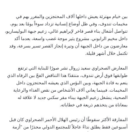
بين خيام مهترئة يعيش داخلها آلاف المحتجزين والمغرر بهم في
مخيمات تندوف، وفي ظل أوضاع إنسانية تزداد سوءاً يومًا بعد يوم،
تتواصل أشغال بناء قصر فاخر لإبراهيم غالي، زعيم جبهة البوليساريو،
داخل مخيم الرابوني. مشروع يثير موجة غضب واسعة، بعدما أكد
معارضون من داخل الجبهة أن وتيرة إنجاز القصر تسير بسرعة، وقد
تكتمل خلال أشهر قليلة.
المعارض الصحراوي سعيد زروال نشر صورًا للبناية التي ترتفع
طوابقها فوق أرض تندوف، منتقدًا هذا التناقض الفجّ بين الرفاه الذي
ينعم به قادة الجبهة، وبين البؤس الذي يعيشه المحتجزون داخل
المخيمات. فبينما يعاني آلاف الأشخاص من نقص الغذاء والرعاية
الصحية، ينشغل زعيم الجبهة ببناء مقر سكني جديد لا علاقة له
بمعاناة من يتخذهم ذريعة في خطاباته.
المفارقة الأكثر سقوطًا أن رئيس الهلال الأحمر الصحراوي كان قبل
أسبوعين فقط يطلق نداءً عاجلاً للمجتمع الدولي محذرًا من “أزمة