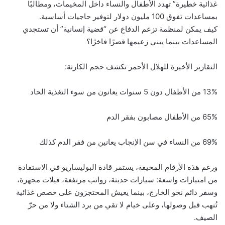
غذائية خطيرة” تهدد الأطفال والنساء داخل المخيمات، ومطالبًا
بمساعدات تفوق 100 مليون دولار لتوفير حاجيات أساسية.
كيف يمكن لمنظمة تزعم الدفاع عن “قضية إنسانية” أن تستجدي
المساعدات بينما يبني زعيمها قصرًا فاخرًا؟
التقارير الأخيرة للهلال الأحمر تكشف حجم الكارثة:
13% من الأطفال دون 5 سنوات يعانون من سوء التغذية الحاد
65% من الأطفال مصابون بفقر الدم
69% من النساء في سن الإنجاب يعانين من فقر الدم كذلك
ورغم هذه الأرقام المخيفة، يستمر قادة البوليساريو في الاستفادة
من امتيازات واسعة: سيارات حديثة، رواتب مرتفعة، فيلات مجهزة،
وسفر دائم نحو الخارج، بينما يعيش المحتجزون على حصص غذائية
تُنهب قبل وصولها، وعلى خيام لا تقي من برد الشتاء ولا من حرّ
الصيف.