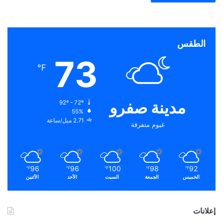
الطقس
73
℉
مدينة صفرو
92º - 72º
55%
2.71 ميل/ساعة
غيوم متفرقة
96
96
100
98
92
℉
℉
℉
℉
℉
الخميس
الجمعة
السبت
الأحد
الأثنين
إعلانات