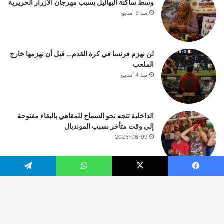
وسط ساكنة البهاليل بسبب مهرجان الأزرار الحريرية
منذ 3 أسابيع
لن نهزم فرنسا في كرة القدم… قبل أن نهزمها خارج
الملعب
منذ 4 أسابيع
الداخلية تتجه نحو السماح للمقاهي بالبقاء مفتوحة
إلى وقت متأخر بسبب المونديال
2026-06-09
يسبوك
‫X
واتساب
تيلقرام
© حقوق النشر 2026، جميع الحقوق محفوظة |
زر