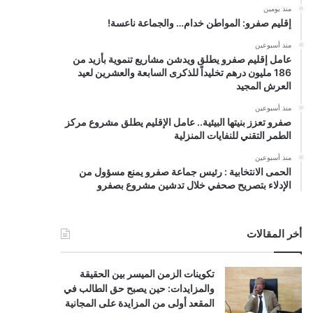
منذ يومين
إقليم صفرو: المواطن خدام… والجماعة ناعسة!
منذ أسبوعين
عامل إقليم صفرو يطلق ويدشن مشاريع تنموية بأزيد من
186 مليون درهم تخليداً للذكرى السابعة والعشرين لعيد
العرش المجيد
منذ أسبوعين
صفرو تعزز بنيتها البيئية.. عامل الإقليم يطلق مشروع مركز
الطمر التقني للنفايات المنزلية
منذ أسبوعين
الحمى الانتخابية : رئيس جماعة صفرو يمنع مسؤول من
الإدلاء بتصريح صحفي خلال تدشين مشروع بصفرو
أخر المقالات
تكوينات الزمن الميسر بين الحقيقة
والمزايدات: حين يصبح حق الطالب في
المقعد أولى من المزايدة على المجانية