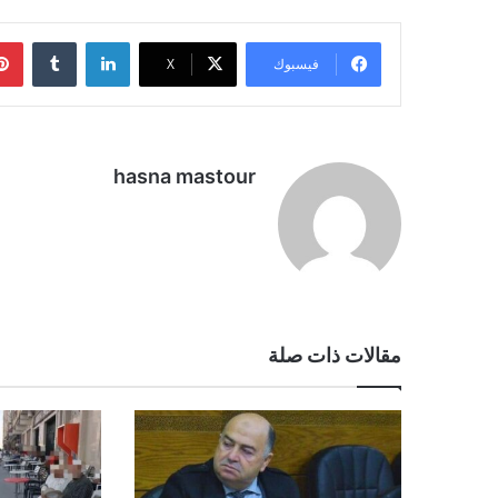
لينكدإن
فيسبوك
‫X
hasna mastour
مقالات ذات صلة