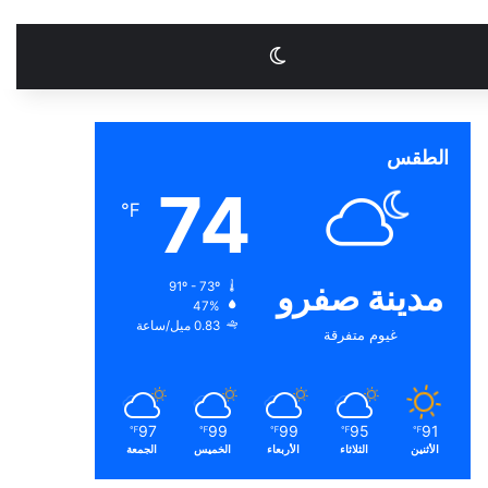
الوضع المظلم
الطقس
74
℉
مدينة صفرو
91º - 73º
47%
0.83 ميل/ساعة
غيوم متفرقة
97
99
99
95
91
℉
℉
℉
℉
℉
الأثنين
الثلاثاء
الأربعاء
الخميس
الجمعة