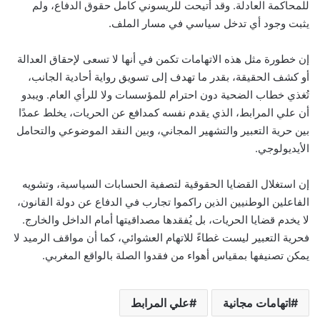
للمحاكمة العادلة. وقد أتيحت للريسوني كامل حقوق الدفاع، ولم
يثبت وجود أي تدخل سياسي في مسار الملف.
إن خطورة مثل هذه الاتهامات تكمن في أنها لا تسعى لإحقاق العدالة
أو كشف الحقيقة، بقدر ما تهدف إلى تسويق رواية أحادية الجانب،
تُغذي خطاب الضحية دون احترام للمؤسسات ولا للرأي العام. ويبدو
أن علي المرابط، الذي يقدم نفسه كمدافع عن الحريات، يخلط عمدًا
بين حرية التعبير والتشهير المجاني، وبين النقد الموضوعي والتحامل
الأيديولوجي.
إن استغلال القضايا الحقوقية لتصفية الحسابات السياسية، وتشويه
الفاعلين الوطنيين الذين راكموا تجارب في الدفاع عن دولة القانون،
لا يخدم قضايا الحريات، بل يُفقدها مصداقيتها أمام الداخل والخارج.
فحرية التعبير ليست غطاءً للاتهام العشوائي، كما أن مواقف الرميد لا
يمكن تصنيفها بمقياس أهواء من فقدوا الصلة بالواقع المغربي.
اتهامات مجانية
علي المرابط