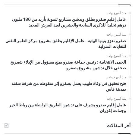
منذ أسبوع واحد
عامل إقليم صفرو يطلق ويدشن مشاريع تنموية بأزيد من 186 مليون
درهم تخليداً للذكرى السابعة والعشرين لعيد العرش المجيد
منذ أسبوع واحد
صفرو تعزز بنيتها البيئية.. عامل الإقليم يطلق مشروع مركز الطمر التقني
للنفايات المنزلية
منذ أسبوع واحد
الحمى الانتخابية : رئيس جماعة صفرو يمنع مسؤول من الإدلاء بتصريح
صحفي خلال تدشين مشروع بصفرو
منذ أسبوع واحد
فتح تحقيق في وفاة طبيب يعمل بصفرو إثر سقوطه من شرفة شقته
بمدينة فاس
منذ أسبوع واحد
عامل إقليم صفرو يشرف على تدشين الطريق الرابطة بين رباط الخير
وجماعة إغزران
أخر المقالات