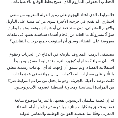
الخطاب الحقوقي المأزوم الذي أصبح يخلط الوقائع بالانطباعات.
فالمرابط، الذي اعتاد الهجوم على رموز الدولة المغربية من منفى
اختياري، لم يقدم في خرجته الأخيرة سوى مزاعم مبنية على التأويل
والاتهام العشوائي، دون سند قضائي أو شهادة موثقة. وهو ما يطرح
سؤالًا مشروعًا: ما الغاية من إقحام أسماء سياسية بعينها في ملفات
معروضة على القضاء، وسبق أن استوفت جميع درجات التقاضي؟
مصطفى الرميد، المعروف بتاريخه في الدفاع عن الحريات وحقوق
الإنسان سواء كمحام أو كوزير، التزم منذ توليه المسؤولية بمبدأ
استقلالية القضاء، ولم يسبق أن وُجهت له أي اتهامات رسمية تتعلق
بالتأثير على مسارات المحاكمات. بل إن مواقفه في عدة ملفات
كانت توصف أحيانًا بالجريئة، وهو ما يجعل من مزاعم المرابط ضربًا
من المزايدة السياسية ومحاولة لشيطنة خصومه الأيديولوجيين.
ثم إن قضية سليمان الريسوني نفسها، باعتبارها موضوع متابعة
قضائية تتعلق بشكايات جنائية مباشرة، تم تداولها أمام القضاء
المغربي وفقًا لما تقتضيه القوانين الوطنية والمعايير الدولية