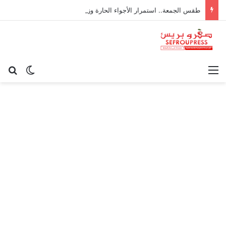
طقس الجمعة.. استمرار الأجواء الحارة وزخات رعدية مرتقبة بعدد من المناطق
القائمة
بح
الوضع ا