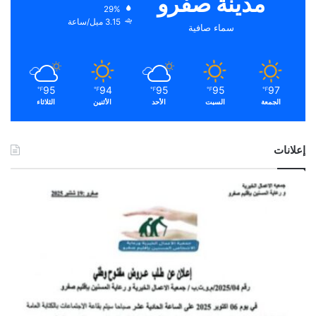
مدينة صفرو
29%
3.15 ميل/ساعة
سماء صافية
95
94
95
95
97
℉
℉
℉
℉
℉
الجمعة
السبت
الأحد
الأثنين
الثلاثاء
إعلانات