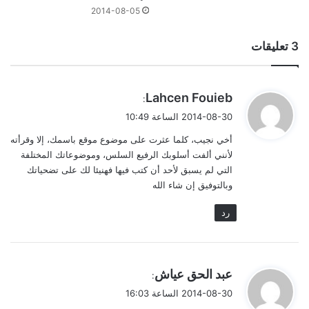
2014-08-05
‫3 تعليقات
ي
Lahcen Fouieb
:
ق
2014-08-30 الساعة 10:49
و
أخي نجيب، كلما عثرت على موضوع موقع باسمك، إﻻ وقرأته
ل
ﻷنني ألفت أسلوبك الرفيع السلس، وموضوعاتك المختلفة
التي لم يسبق ﻷحد أن كتب فيها فهنيئا لك على تضحياتك
وبالتوفيق إن شاء الله
رد
ي
عبد الحق عياش
:
ق
2014-08-30 الساعة 16:03
و