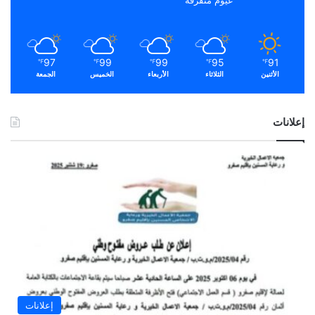
غيوم متفرقة
97
99
99
95
91
℉
℉
℉
℉
℉
الأثنين
الثلاثاء
الأربعاء
الخميس
الجمعة
إعلانات
إعلانات