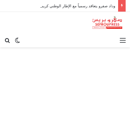
وداد صفرو يتعاقد رسمياً مع الإطار الوطني كريم أوغاني لقيادة العارضة التقنية
القائمة
بح
الوضع ا