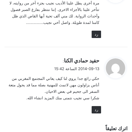
مرة أخرى يطل علينا الأديب نجيب بجزء آخر من روايته، لا
ل
تتأخر علينا بالأجزاء الاخرى. إننا ننتظر بفارغ الصبر فصول
وأحداث الرواية. لك مني ألف تحية أيها القاص الذي ظل
كامنا لمدة طويلة. واصل أخي نجيب…………….
رد
ي
حفيد حمادي الكنا
:
ق
2014-09-13 الساعة 15:42
و
حكي رائع جدا يروي لنا كيف يعاني المجتمع المغربي من
ل
أناس يزاولون مهن لاتمث للمهنية بصلة مما قد يحول متعة
السفر الى جحيم في بعض الاحيان.
شكرا سي نجيب نتمنى منك المزيد انشاء الله.
رد
اترك تعليقاً