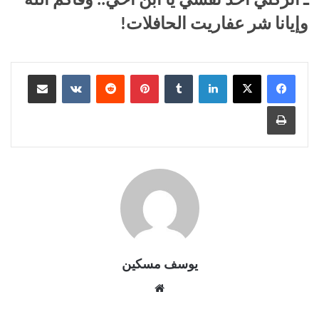
ـ اتركني آخذ نفسي يا ابن أخي.. وقاكم الله
وإيانا شر عفاريت الحافلات!
لينكدإن
بينتيريست
مشاركة عبر البريد
طباعة
يوسف مسكين
موقع
الويب