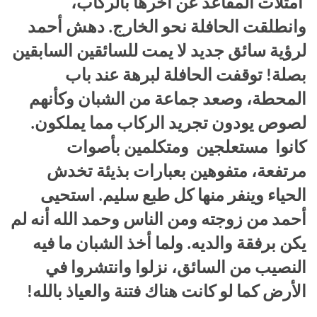
امتلأت المقاعد عن آخرها بالركاب،
وانطلقت الحافلة نحو الخارج. دهش أحمد
لرؤية سائق جديد لا يمت للسائقين السابقين
بصلة! توقفت الحافلة لبرهة عند باب
المحطة، وصعد جماعة من الشبان وكأنهم
لصوص يودون تجريد الركاب مما يملكون.
كانوا مستعلجين ومتكلمين بأصوات
مرتفعة، متفوهين بعبارات بذيئة تخدش
الحياء وينفر منها كل طبع سليم. استحيى
أحمد من زوجته ومن الناس وحمد الله أنه لم
يكن برفقة والديه. ولما أخذ الشبان ما فيه
النصيب من السائق، نزلوا وانتشروا في
الأرض كما لو كانت هناك فتنة والعياذ بالله!