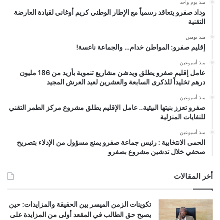
منذ يوم واحد
وداد صفرو يتعاقد رسمياً مع الإطار الوطني كريم أوغاني لقيادة العارضة
التقنية
منذ يومين
إقليم صفرو: المواطن خدام… والجماعة ناعسة!
منذ أسبوعين
عامل إقليم صفرو يطلق ويدشن مشاريع تنموية بأزيد من 186 مليون
درهم تخليداً للذكرى السابعة والعشرين لعيد العرش المجيد
منذ أسبوعين
صفرو تعزز بنيتها البيئية.. عامل الإقليم يطلق مشروع مركز الطمر التقني
للنفايات المنزلية
منذ أسبوعين
الحمى الانتخابية : رئيس جماعة صفرو يمنع مسؤول من الإدلاء بتصريح
صحفي خلال تدشين مشروع بصفرو
أخر المقالات
تكوينات الزمن الميسر بين الحقيقة والمزايدات: حين
يصبح حق الطالب في المقعد أولى من المزايدة على