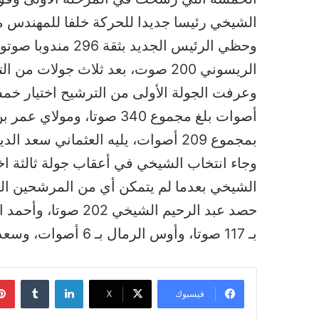
الشيخي رئيسا جديدا للحركة خلفا للمهندس 
الريسوني 200 صوت، بعد ثلاث جولات من التصويت والاقتراع.
وعرفت الجولة الأولى من الترشيح اختيار خمس
بمجموع 209 أصوات، يليه العثماني سعد الدين بـ 166 صوتا، وعبد الرحيم بـ 162 صوتا.
وجاء انتخاب الشيخي في أعقاب جولة ثالثة اخ
الشيخي بعدما لم يتمكن أي من المرشحين ال
بـ 117 صوتا، وأوس الرمال بـ 6 أصوات، وسعد الدين العثماني بصوت واحد.
لينكدإن
فيسبوك
‫X