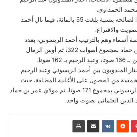
محمد الحمداوي.
وحظي الرئيس الجديد بثقة 296 مندوبا صوتوا لصالحه بنسبة بلغت 55 بالمائة، فيما نال أحمد
ة أسماء وهم بالترتيب أحمد الريسوني، بعدد
أصوات بلغ مجموع 340 صوتا، ومولاي عمر بن حماد بمجموع أصوات 322، ثم أوس الرمال
تار المندوبون بين أحمد الريسوني وعبد الرحيم
خمسة من الحصول على الأغلبية المطلقة، حيث
حصد عبد الرحيم الشيخي 202 صوتا، وأحمد الريسوني بمجموع 171 صوتا، ثم مولاي عمر بن حماد
بينتيريست
مشاركة عبر البريد
طباعة