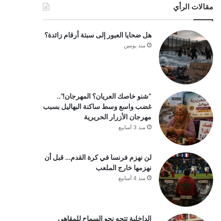
مقالات الرأي
هل ضحايا العبور إلى سبتة أرقام زائدة؟
منذ يومين
“شنو خاصك العريان؟ المهرجان!”..
غضب واسع وسط ساكنة البهاليل بسبب
مهرجان الأزرار الحريرية
منذ 3 أسابيع
لن نهزم فرنسا في كرة القدم… قبل أن
نهزمها خارج الملعب
منذ 4 أسابيع
الداخلية تتجه نحو السماح للمقاهي