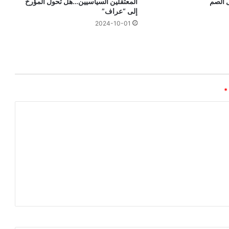
ل الصم
المعتقلين السياسيين…هل تحول المؤرخ
إلى “عراف”
2024-10-01
*