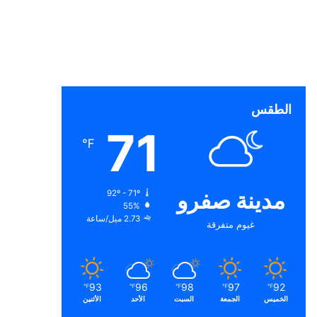
الطقس
71
℉
مدينة صفرو
92º - 71º
55%
2.73 ميل/ساعة
غيوم متفرقة
93
96
98
97
92
℉
℉
℉
℉
℉
الخميس
الجمعة
السبت
الأحد
الأثنين