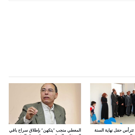
ء تترأس حفل نهاية السنة
المعطي منجب “يتكهن” بإطلاق سراح باقي