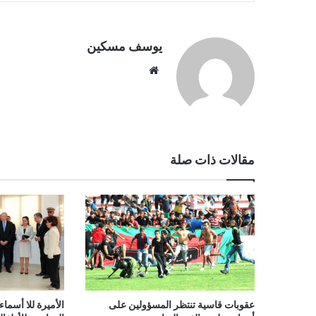
يوسف مسكين
موقع
الويب
مقالات ذات صلة
عقوبات قاسية تنتظر المسؤولين على
الأميرة للا أسما