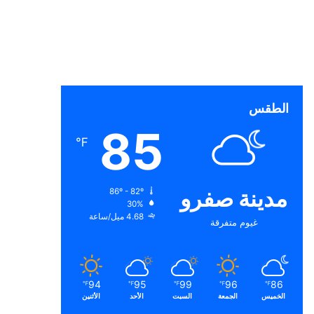
الطقس
85
℉
مدينة صفرو
86º - 82º
30%
4.68 ميل/ساعة
غيوم متفرقة
94
95
99
96
86
℉
℉
℉
℉
℉
الخميس
الجمعة
السبت
الأحد
الأثنين