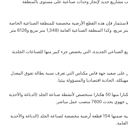
ب مشاريع جديد لإنجاز وحدات صناعية على مستوى بالمنطقة
للاستثمار فإن هذه القطع الأرضية مخصصة للمنطقة الصناعية الخاصة
بالجلد على مساحات تتراوح بين 1,309 متر مربع و 16,006 متر مربع، وكذا المنطقة الصناعية العامة (1,348 متر مربع و6126 متر
ريع الصناعي الجديدة، التي يخصص جزء كبير منها للصناعات الجلدية
على صعيد جهة فاس مكناس التي تعرف نسبة بطالة تفوق المعدل
لة، الجاذبة اقتصاديا والمسؤولة بيئيا.
وينتظر أن يساهم هذا المشروع الذي يمتد على مساحة 81 هكتارا منها 50 هكتارا ستخصص لأنشطة صناعة الجلد (الدباغة والأحذية
وعلى مساحة 81 هكتار، يقترح هذا المشروع 239 قطعة أرضية ضمنها 154 قطعة أرضية مخصصة لصناعة الجلد (الدباغة والأحذية