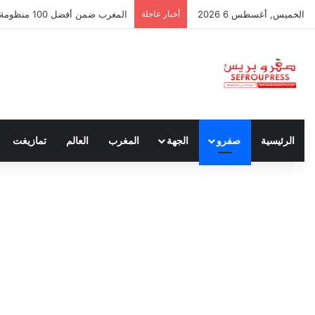
الخميس, أغسطس 6 2026
أخبار عاجلة
سبتة ومليلية… حين يتحدث أنصار ا
الرئيسية
صفرو
الجهة
المغرب
العالم
تمازيغت