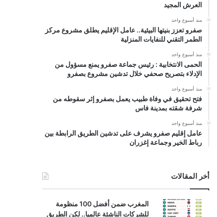
العرش المجيد
منذ أسبوع واحد
صفرو تعزز بنيتها البيئية.. عامل الإقليم يطلق مشروع مركز
الطمر التقني للنفايات المنزلية
منذ أسبوع واحد
الحمى الانتخابية : رئيس جماعة صفرو يمنع مسؤول من
الإدلاء بتصريح صحفي خلال تدشين مشروع بصفرو
منذ أسبوع واحد
فتح تحقيق في وفاة طبيب يعمل بصفرو إثر سقوطه من
شرفة شقته بمدينة فاس
منذ أسبوع واحد
عامل إقليم صفرو يشرف على تدشين الطريق الرابطة بين
رباط الخير وجماعة إغزران
أخر المقالات
المغرب ضمن أفضل 100 منظومة
للشركات الناشئة عالميا.. لكن الطريق