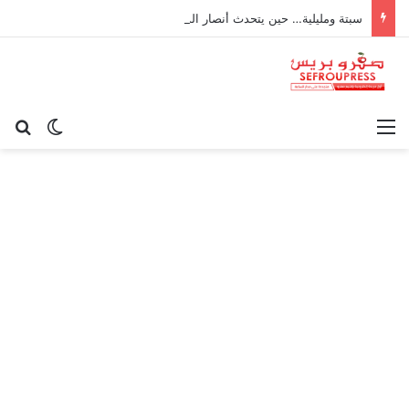
سبتة ومليلية… حين يتحدث أنصار الديمقراطية بلسان الاستعمار
القائمة
بح
الوضع ا