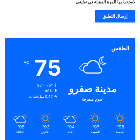
لاستخدامها المرة المقبلة في تعليقي.
الطقس
75
℉
مدينة صفرو
98º - 75º
46%
0.47 ميل/ساعة
غيوم متفرقة
95
93
94
97
98
℉
℉
℉
℉
℉
الجمعة
السبت
الأحد
الأثنين
الثلاثاء