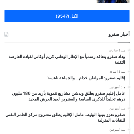
الكل (9547)
أخبار صفرو
منذ 9 ساعات
وداد صفرو يتعاقد رسمياً مع الإطار الوطني كريم أوغاني لقيادة العارضة
التقنية
منذ 18 ساعة
إقليم صفرو: المواطن خدام… والجماعة ناعسة!
منذ أسبوعين
عامل إقليم صفرو يطلق ويدشن مشاريع تنموية بأزيد من 186 مليون
درهم تخليداً للذكرى السابعة والعشرين لعيد العرش المجيد
منذ أسبوعين
صفرو تعزز بنيتها البيئية.. عامل الإقليم يطلق مشروع مركز الطمر التقني
للنفايات المنزلية
منذ أسبوعين