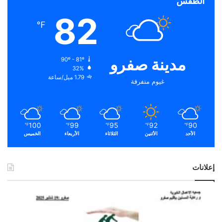
الطقس
82
℉
مدينة صفرو
90º - 81º
32%
1.79 ميل/ساعة
غيوم متفرقة
100
99
95
92
90
℉
℉
℉
℉
℉
الأحد
الأثنين
الثلاثاء
الأربعاء
الخميس
إعلانات