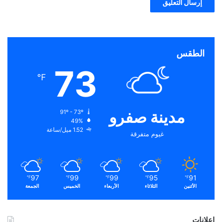
الطقس
73
℉
مدينة صفرو
91º - 73º
49%
1.52 ميل/ساعة
غيوم متفرقة
97
99
99
95
91
℉
℉
℉
℉
℉
الأثنين
الثلاثاء
الأربعاء
الخميس
الجمعة
إعلانات