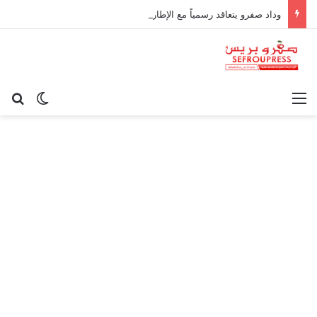
وداد صفرو يتعاقد رسمياً مع الإطار الوطني كريم أوغاني لقيادة العارضة التقنية
القائمة
بح
الوضع ا