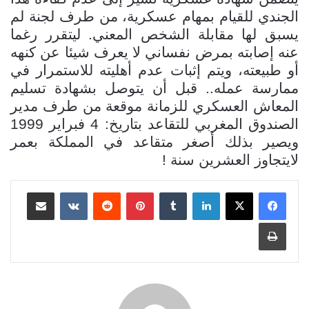
الجندي للقيام بمهام عسكرية، من طرف لجنة لم
يسبق لها مقابلة الشخص المعني. ليتقرر رغما
عنه إصابته بمرض نفساني لا يعرف شيئا عن كنهه
أو طبيعته، ويتم إثبات عدم أهليته للاستمرار في
ممارسة عمله.. قبل أن يتوصل بشهادة تسليم
المعاش العسكري للزمانة موقعة من طرف مدير
الصندوق المغربي للتقاعد بتاريخ: 4 فبراير 1999
ويصير بذلك أصغر متقاعد في المملكة بعم
ر
لايتجاوز العشرين سنة !
لينكدإن
بينتيريست
مشاركة عبر البريد
طباعة