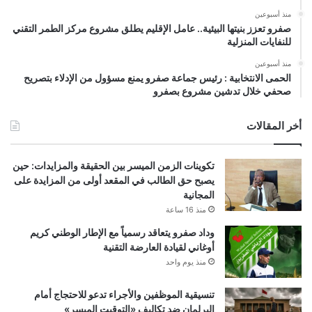
منذ أسبوعين
صفرو تعزز بنيتها البيئية.. عامل الإقليم يطلق مشروع مركز الطمر التقني
للنفايات المنزلية
منذ أسبوعين
الحمى الانتخابية : رئيس جماعة صفرو يمنع مسؤول من الإدلاء بتصريح
صحفي خلال تدشين مشروع بصفرو
أخر المقالات
تكوينات الزمن الميسر بين الحقيقة والمزايدات: حين
يصبح حق الطالب في المقعد أولى من المزايدة على
المجانية
منذ 16 ساعة
وداد صفرو يتعاقد رسمياً مع الإطار الوطني كريم
أوغاني لقيادة العارضة التقنية
منذ يوم واحد
تنسيقية الموظفين والأجراء تدعو للاحتجاج أمام
البرلمان ضد تكاليف «التوقيت الميسر»