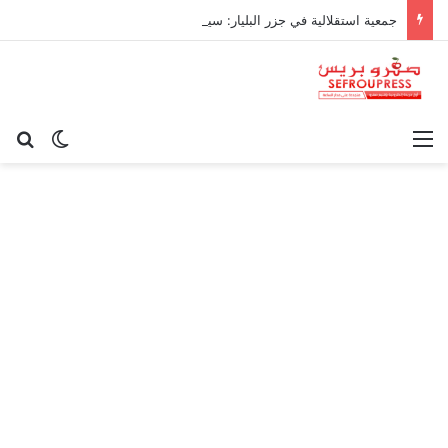
جمعية استقلالية في جزر البليار: سيادة المغرب على سبتة ومليلية “مسألة وقت”
القائمة
بح
الوضع ا