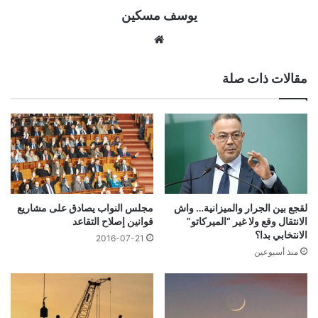
يوسف مسكين
موقع
الويب
مقالات ذات صلة
لقجع بين الجرار والميزانية… واش
مجلس النواب يصادق على مشاريع
الانتقال وقع ولا غير “الميركاتو”
قوانين إصلاح التقاعد
الانتخابي بدا؟
2016-07-21
منذ أسبوعين