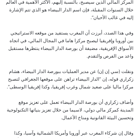
المركز المالي الذين سيصبح، بالنسبة إليهم، الأكثر الأهمية في العالم
خلال السنوات المقبلة، فإن اسم الدار البيضاء هو الذي تتم الإشارة
إليه في غالب الأحيان”.
وفي هذا الصدد، أبرزت أن المغرب يستفيد من موقعه الاستراتيجي
بين أوروبا وإفريقيا ليصبح مركزا هاما في المجال المالي، في اتجاه
الأسواق الإفريقية، مضيفة أن بورصة الدار البيضاء ينتظرها مستقبل
واعد من الفرص والتقدم.
ونقلت (سي إن إن) عن مدير العمليات ببورصة الدار البيضاء، هشام
زكراري قوله، إن “الدار البيضاء تراهن على موقعها الجغرافي لتصبح
مركزا ماليا على صعيد شمال وغرب إفريقيا، وكذا إفريقيا الوسطى”.
وأضاف زكراري أن بورصة الدار البيضاء تعمل على تعزيز موقع
المدينة كمركز مالي دولي، لاسيما من خلال تعزيز بنياتها التكنولوجية
وتحسين البيئة القانونية ومناخ الأعمال.
وقال إن شركاء المغرب عبر أوروبا وأمريكا الشمالية وآسيا، وكذا