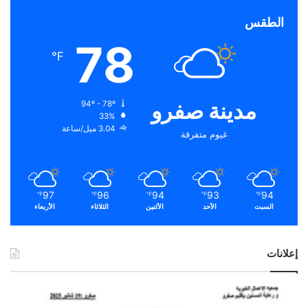
الطقس
78
℉
مدينة صفرو
94º - 78º
33%
3.04 ميل/ساعة
غيوم متفرقة
97
96
94
93
94
℉
℉
℉
℉
℉
السبت
الأحد
الأثنين
الثلاثاء
الأربعاء
إعلانات