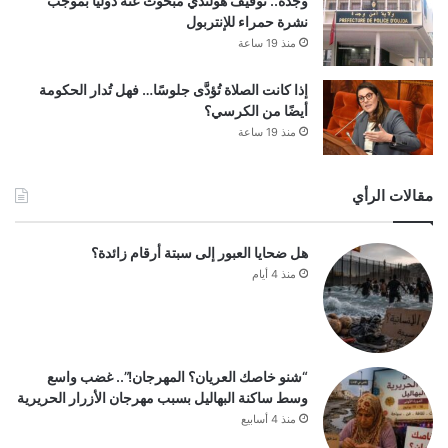
وجدة.. توقيف هولندي مبحوث عنه دولياً بموجب
نشرة حمراء للإنتربول
منذ 19 ساعة
إذا كانت الصلاة تُؤدَّى جلوسًا… فهل تُدار الحكومة
أيضًا من الكرسي؟
منذ 19 ساعة
مقالات الرأي
هل ضحايا العبور إلى سبتة أرقام زائدة؟
منذ 4 أيام
“شنو خاصك العريان؟ المهرجان!”.. غضب واسع
وسط ساكنة البهاليل بسبب مهرجان الأزرار الحريرية
منذ 4 أسابيع