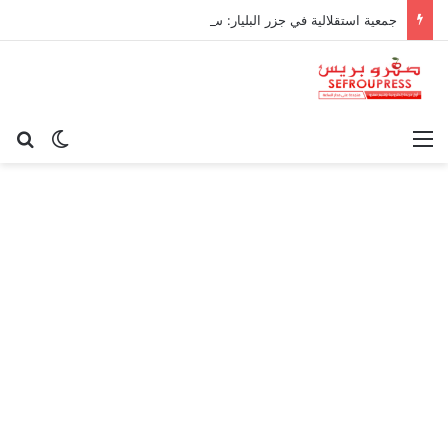
جمعية استقلالية في جزر البليار: سيادة المغرب على سبتة ومليلية “مسألة وقت”
القائمة
بح
الوضع ا