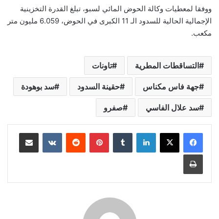
ووفقا لمعطيات وكالة الحوض المائي لسبو، تبلغ القدرة التخزينية
الإجمالية الحالية للسدود الـ 11 الكبرى في الحوض، 6.059 مليون متر
مكعب.
التساقطات المطرية
تاونات
جهة فاس مكناس
حقينة السدود
سد بوهودة
سد علال الفاسي
صفرو
لينكدإن
بينتيريست
مشاركة عبر البريد
طباعة