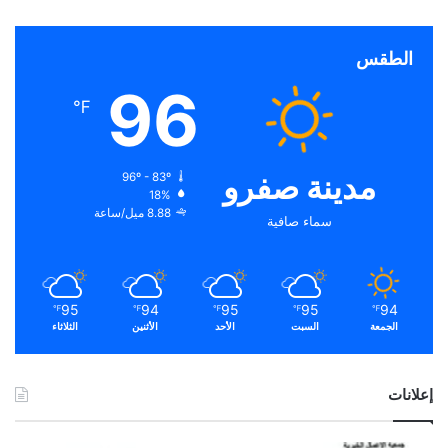
الطقس
96
℉
مدينة صفرو
96º - 83º
18%
8.88 ميل/ساعة
سماء صافية
95
94
95
95
94
℉
℉
℉
℉
℉
الجمعة
السبت
الأحد
الأثنين
الثلاثاء
إعلانات