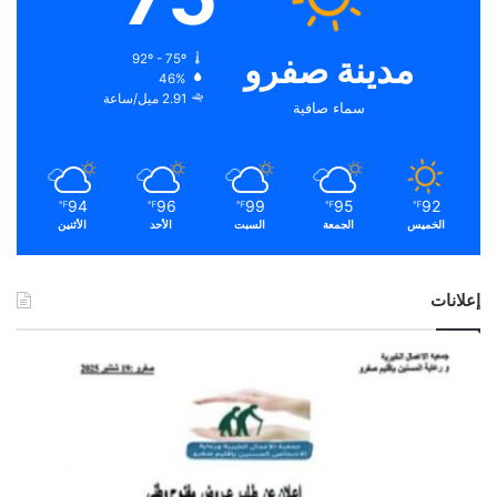
مدينة صفرو
92º - 75º
46%
2.91 ميل/ساعة
سماء صافية
94
96
99
95
92
℉
℉
℉
℉
℉
الخميس
الجمعة
السبت
الأحد
الأثنين
إعلانات