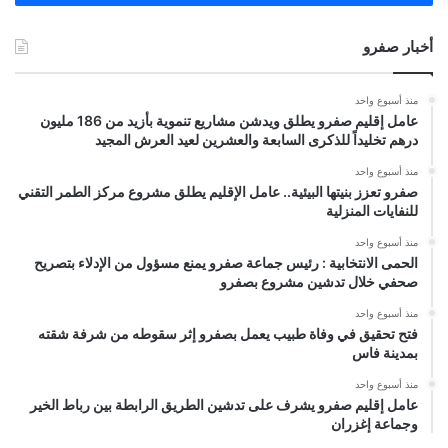
أخبار صفرو
منذ أسبوع واحد
عامل إقليم صفرو يطلق ويدشن مشاريع تنموية بأزيد من 186 مليون
درهم تخليداً للذكرى السابعة والعشرين لعيد العرش المجيد
منذ أسبوع واحد
صفرو تعزز بنيتها البيئية.. عامل الإقليم يطلق مشروع مركز الطمر التقني
للنفايات المنزلية
منذ أسبوع واحد
الحمى الانتخابية : رئيس جماعة صفرو يمنع مسؤول من الإدلاء بتصريح
صحفي خلال تدشين مشروع بصفرو
منذ أسبوع واحد
فتح تحقيق في وفاة طبيب يعمل بصفرو إثر سقوطه من شرفة شقته
بمدينة فاس
منذ أسبوع واحد
عامل إقليم صفرو يشرف على تدشين الطريق الرابطة بين رباط الخير
وجماعة إغزران