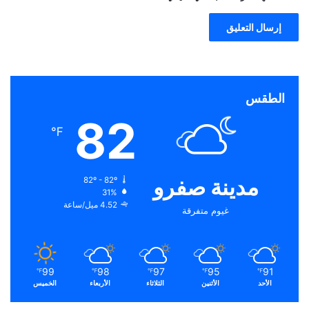
الطقس
82
℉
مدينة صفرو
82º - 82º
31%
4.52 ميل/ساعة
غيوم متفرقة
99
98
97
95
91
℉
℉
℉
℉
℉
الأحد
الأثنين
الثلاثاء
الأربعاء
الخميس