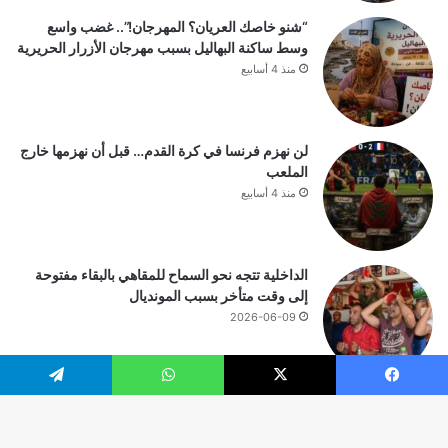
“شنو خاصك العريان؟ المهرجان!”.. غضب واسع
وسط ساكنة البهاليل بسبب مهرجان الأزرار الحريرية
منذ 4 أسابيع
لن نهزم فرنسا في كرة القدم… قبل أن نهزمها خارج
الملعب
منذ 4 أسابيع
الداخلية تتجه نحو السماح للمقاهي بالبقاء مفتوحة
إلى وقت متأخر بسبب المونديال
2026-06-09
يسبوك
‫X
واتساب
تيلقرام
© حقوق النشر 2026، جميع الحقوق محفوظة |