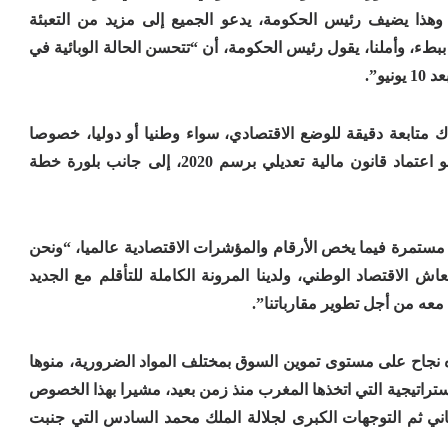
وهذا يضيف رئيس الحكومة، يدعو الجميع إلى مزيد من التعبئة
ببطء، وأملنا، يقول رئيس الحكومة، أن “تتحسن الحالة الوبائية في
و”.
متابعة دقيقة للوضع الاقتصادي، سواء وطنيا أو دوليا، خصوصا
على مستوى الشركاء الاقتصاديين، مبرزا توجه بلادنا نحو اعتماد قانون مالية تعديلي برسم 2020، إلى جانب بلورة خطة
ستمرة فيما يخص الأرقام والمؤشرات الاقتصادية عالميا، “ونحن
عاش الاقتصاد الوطني، ولدينا المرونة الكاملة للتأقلم مع الجديد
معه من أجل تطوير مقارباتنا”.
اه نجاح على مستوى تموين السوق بمختلف المواد الضرورية، منوها
ستراتيجية التي اتخذها المغرب منذ زمن بعيد، مشيرا بهذا الخصوص
لثاني ثم التوجهات الكبرى لجلالة الملك محمد السادس التي جنبت