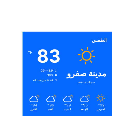
الطقس
83
℉
مدينة صفرو
92º - 83º
36%
4.74 ميل/ساعة
سماء صافية
94
96
99
95
92
℉
℉
℉
℉
℉
الخميس
الجمعة
السبت
الأحد
الأثنين