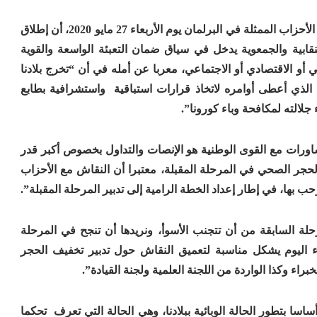
وشدد رئيس الحكومة، في لقاء عن بعد، جمعه مع رؤساء الأحزاب الممثلة في البرلمان يوم الأربعاء 27 مايو 2020، أن إطلاق
قابية والجمعوية يدخل في سياق ضمان التعبئة الواسعة والقوية
على المستوى الصحي أو الاقتصادي أو الاجتماعي، معربا عن أمله في أن “تخرج بلادنا
ه الذي أعطى أوامره لاتخاذ قرارات استباقية واستشرافية بطابع
جلالته لمكافحة وباء كورونا”.
ورات مع القوى الوطنية هو الإنصات والتداول بخصوص أكبر قدر
لحجر الصحي في المرحلة المقبلة، معتبرا أن النقاش مع الأحزاب
 بها، في إطار إعداد الخطة الرامية إلى تدبير المرحلة المقبلة”.
ة السابقة من أن تتجنب الأسوأ، ونريدها أن تنجح في المرحلة
ء اليوم يشكل مناسبة لتعميق النقاش حول تدبير تخفيف الحجر
راء وكذا الواردة من اللجنة العلمية ولجنة القيادة”.
سا بتطور الحالة الوبائية ببلادنا، وهي الحالة التي تعرف تحكما