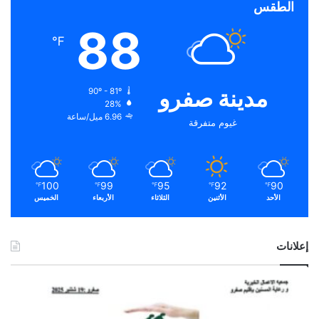
الطقس
88
℉
مدينة صفرو
90º - 81º
28%
6.96 ميل/ساعة
غيوم متفرقة
100
99
95
92
90
℉
℉
℉
℉
℉
الأحد
الأثنين
الثلاثاء
الأربعاء
الخميس
إعلانات