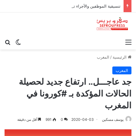
تنسيقية الموظفين والأجراء تدعو للاحتجاج أمام البرلمان ضد تكاليف «التوقيت الميسر»
القائمة
بح
الوضع ا
الرئيسية
/
المغرب
المغرب
جد عاجـــل.. ارتفاع جديد لحصيلة
الحالات المؤكدة بـ #كورونا في
المغرب
يوسف مسكين
2020-04-03
0
991
أقل من دقيقة