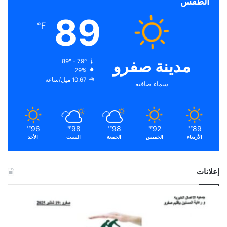
الطقس
89
℉
مدينة صفرو
89º - 79º
29%
10.67 ميل/ساعة
سماء صافية
96
98
98
92
89
℉
℉
℉
℉
℉
الأربعاء
الخميس
الجمعة
السبت
الأحد
إعلانات