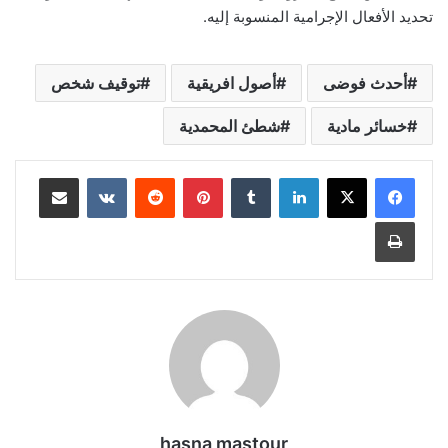
تحديد الأفعال الإجرامية المنسوبة إليه.
أحدث فوضى
أصول افريقية
توقيف شخص
خسائر مادية
شطئ المحمدية
لينكدإن
بينتيريست
مشاركة عبر البريد
طباعة
hasna mastour