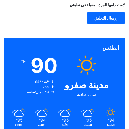
لاستخدامها المرة المقبلة في تعليقي.
الطقس
90
℉
مدينة صفرو
94º - 83º
25%
6.24 ميل/ساعة
سماء صافية
95
94
95
95
94
℉
℉
℉
℉
℉
الجمعة
السبت
الأحد
الأثنين
الثلاثاء