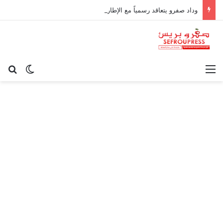
وداد صفرو يتعاقد رسمياً مع الإطار الوطني كريم أوغاني لقيادة العارضة التقنية
القائمة
بح
الوضع ا