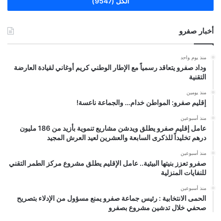
الكل (9547)
أخبار صفرو
منذ يوم واحد
وداد صفرو يتعاقد رسمياً مع الإطار الوطني كريم أوغاني لقيادة العارضة
التقنية
منذ يومين
إقليم صفرو: المواطن خدام… والجماعة ناعسة!
منذ أسبوعين
عامل إقليم صفرو يطلق ويدشن مشاريع تنموية بأزيد من 186 مليون
درهم تخليداً للذكرى السابعة والعشرين لعيد العرش المجيد
منذ أسبوعين
صفرو تعزز بنيتها البيئية.. عامل الإقليم يطلق مشروع مركز الطمر التقني
للنفايات المنزلية
منذ أسبوعين
الحمى الانتخابية : رئيس جماعة صفرو يمنع مسؤول من الإدلاء بتصريح
صحفي خلال تدشين مشروع بصفرو