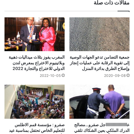
مقالات ذات صلة
جمعية التضامن تدعو الجهات الوصية
المغرب يفوز بثلاث ميداليات ذهبية
إلى تقوية الرقابة على عمليات إنجاز
وبلاتينيوم الاختراع بمعرض لندن
وإصلاح الطرق بدائرة المنزل
الدولي للاختراع والتجارة 2022
2022-10-05
2020-09-08
عااااااااااااااااااجل صفرو…مصالح
صفرو : مؤسسة قمم الاطلس
الدرك الملكي بعين الشكاك تلقي
للتعليم الخاص تحتفل بمناسبة عيد