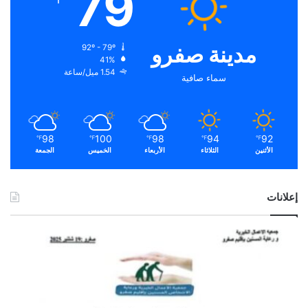
79
مدينة صفرو
92º - 79º
41%
1.54 ميل/ساعة
سماء صافية
98
100
98
94
92
℉
℉
℉
℉
℉
الأثنين
الثلاثاء
الأربعاء
الخميس
الجمعة
إعلانات