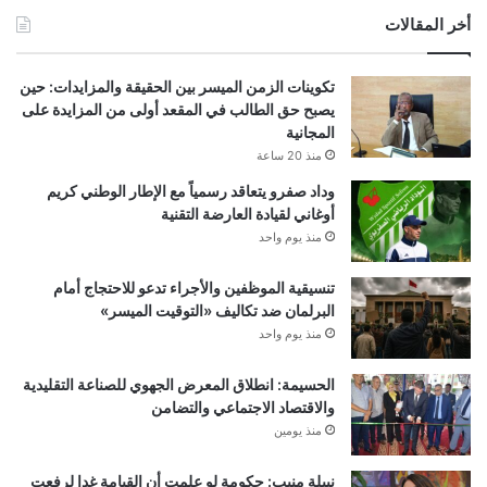
أخر المقالات
تكوينات الزمن الميسر بين الحقيقة والمزايدات: حين
يصبح حق الطالب في المقعد أولى من المزايدة على
المجانية
منذ 20 ساعة
وداد صفرو يتعاقد رسمياً مع الإطار الوطني كريم
أوغاني لقيادة العارضة التقنية
منذ يوم واحد
تنسيقية الموظفين والأجراء تدعو للاحتجاج أمام
البرلمان ضد تكاليف «التوقيت الميسر»
منذ يوم واحد
الحسيمة: انطلاق المعرض الجهوي للصناعة التقليدية
والاقتصاد الاجتماعي والتضامن
منذ يومين
نبيلة منيب: حكومة لو علمت أن القيامة غدا لرفعت