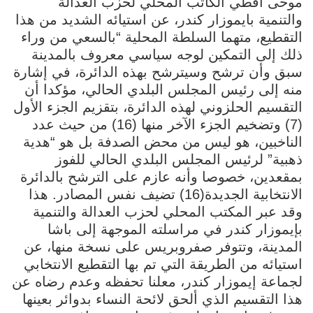
موحى أقطي الكاتب المحلي لحزب العدالة
والتنمية بايموزار كندر، عن استيائه الشديد من هذا
التقطيع، متهما السلطة المحلية “بالسعي من وراء
ذلك إلى التمكين لوجه سياسي معروف بالمدينة
سبق وأن ترشح وسيترشح بهذه الدائرة، في إشارة
منه إلى رئيس المجلس البلدي الحالي، مؤكدا أن
التقسيم الحلزوني لهذه الدائرة، بتقزيم الجزء الأول
(7) وتضخيم الجزء الآخر منها (16) من حيث عدد
الناخبين، هو ليس من محض الصدفة بل هو “هدية
ذهبية” لرئيس المجلس البلدي الحالي للفوز
بمقعدين، خصوصا وأنه عازم على الترشح بالدائرة
الانتخابية الجديدة(16) تضيف نفس المصادر. هذا
وقد عبر المكتب المحلي لحزب العدالة والتنمية
بإيموزار كندر في مراسلته الموجهة إلى باشا
المدينة، وتتوفر صفروبريس على نسخة منها، عن
استيائه من الطريقة التي تم بها التقطيع الانتخابي
لجماعة إيموزار كندر، معلنا تحفظه وعدم رضاه عن
هذا التقسيم الذي ألحق لائحة النساء بدوائر بعينها