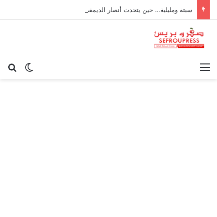
سبتة ومليلية… حين يتحدث أنصار الديمقراطية بلسان الاستعمار
القائمة
بح
الوضع ا