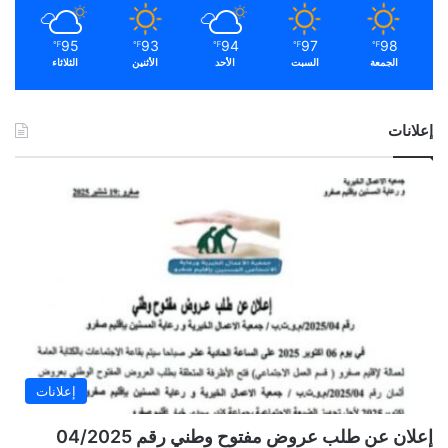
95
93
94
97
98
℉
℉
℉
℉
℉
الجمعة
السبت
الأحد
الأثنين
الثلاثاء
إعلانات
إعلانات
إعلان عن طلب عروض مفتوح وطني رقم 04/2025