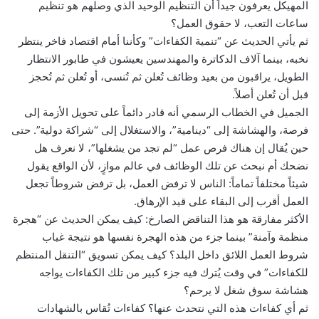
المهيكل يعرفون جيداً أن التنظيم الوحيد الذي وصلهم هو تنظيم
ساعات التعب، لا حقوق العمل؟
ثم يأتي الحديث عن “تنمية الكفاءات” وكأننا أمام اقتصاد فاخر ينتظر
نخبه، بينما آلاف الدكاترة والمهندسين يعيشون في طابور الانتظار
الطويل، يراقبون من بعيد وظائف تُعلن ثم تُنسى، أو تُعلن ثم تُحجز
قبل أن تُعلن أصلاً.
الجميل في الخطاب الرسمي أنه قادر دائماً على تحويل الأزمة إلى
فرصة، والهشاشة إلى “دينامية”، والاستغلال إلى “شراكة دولية”. حتى
حين يُقال إن هناك فرص عمل “لم تجد من يشغلها”، لا نعرف هل
نضحك أم نبحث عن تلك الوظائف في عالم موازٍ، لأن الواقع يقول
شيئاً مختلفاً تماماً: الناس لا ترفض العمل، بل ترفض شروطاً تجعل
العمل أقرب إلى البقاء على قيد الإرهاق.
الأكثر مفارقة هو هذا التناقض الصارخ: كيف يمكن الحديث عن “هجرة
منظمة وآمنة” بينما جزء من هذه الهجرة نفسها هو نتيجة غياب
شروط العمل اللائق داخل البلد؟ كيف يمكن تسويق “التنقل المنتظم
للكفاءات” في وقت يُترك فيه جزء كبير من تلك الكفاءات يواجه
هشاشة سوق شغل لا يرحم؟
ثم أي كفاءات هذه التي نتحدث عنها؟ كفاءات تُقاس بالشهادات