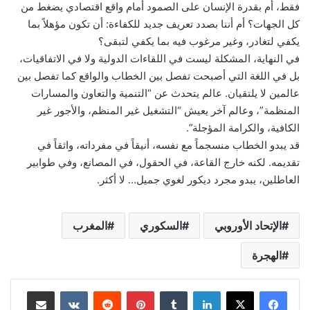
فقط، أم بقدرة الإنسان على الصمود أمام واقع اقتصادي يضغط من
كل الجهات؟ أم أننا بصدد تعريف جديد للكفاءة: أن تكون مؤهلاً بما
يكفي لتغادر، وغير مرغوب فيه بما يكفي لتبقى؟
في النهاية، المشكلة ليست في اللقاءات الدولية ولا في الاتفاقيات،
بل في اللغة التي أصبحت تفصل بين الخطاب والواقع كما تفصل بين
عالمين لا يلتقيان. عالم يتحدث عن “التنمية والتعاون والمسارات
المنظمة”، وعالم آخر يعيش “التشغيل غير المنظم، والأجور غير
الكافية، والكرامة المؤجلة”.
قد يبدو الخطاب منسجماً مع نفسه، أنيقاً في مفرداته، واثقاً في
تقديمه. لكنه خارج القاعة، في الحقول، في المصانع، وفي طوابير
العاطلين، يبدو مجرد ديكور لغوي جميل… لا أكثر.
الإتحاد الأوروبي
السكوري
المغرب
الهجرة
لينكدإن
بينتيريست
مشاركة عبر البريد