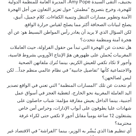
بجنيف، التقى السيدة Amy Pope، المديرة العامة للمنظمة الدولية
للهجرة، وخرج بتصريح “مطمئن” حول تعزيز التعاون من أجل الهجرة
الآمنة وتطوير مسارات التنقل وتنمية الكفاءات. كلام جميل، أنيق،
يصلح لبيانات الصحافة أكثر مما يصلح لقياس حرارة الواقع.
لكن السؤال الذي لا يريد أن يغادر رأس المواطن البسيط هو: عن أي
هجرة آمنة ومنظمة نتحدث؟
هل نتحدث عن الهجرة التي تبدأ من حقول الفراولة، حيث العاملات
المغربيات يُحملن على ظهورهن همّ الإنتاج الأوروبي بشروط قاسية،
وأجور لا تكاد تكفي للعيش الكريم، بينما تُترك ملفاتهن الصحية
والاجتماعية كأنها “تفاصيل جانبية” في نظام عالمي منظم جداً… لكن
ليس لصالحهن؟
أم نتحدث عن تلك “المسارات المنظمة” التي تعني في الواقع تصدير
اليد العاملة المغربية نحو الخارج، لتغطية العجز في أسواق عمل
أجنبية، بينما الداخل يعيش مفارقة مؤلمة: شباب حاصلون على
شهادات عليا يطوفون على أبواب الإدارات، وحراس أمن خاص
يشتغلون 12 ساعة يومياً مقابل أجور لا تكفي حتى لكراء غرفة
محترمة؟
أي تنظيم هذا الذي يُبشّر به الوزير، بينما “الفراشة” في الاقتصاد غير