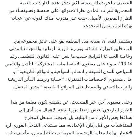
التصنيف بالجريدة الرسمية، لكي تدخل هذه الدار ذات القيمة
المعمارية للتراث المادي نظرا لاحتوائها على هندسة وفسيفساء من
الطراز المغربي الأصيل، حيث عبر مندوب أملاك الدولة عن إعجابه
بهذه الدار، يقول المتحدث.
ويضيف النية، أن صيانة هذه المعلمة يقع على عاتق مجموعة من
المتدخلين كوزارة الثقافة، ووزارة التربية الوطنية والمجتمع المدني
وخاصة الجماعة الترابية حسب ما ينص عليه القانون التنظيمي رقم
113.14، سواء على مستوى الاختصاصات المشتركة” التأهيل والتثمين
السياحي للمدن العتيقة والمعالم السياحية والمواقع التاريخية” أو
على مستوى الاختصاصات المنقولة، ” حماية وترميم المآثر التاريخية
والتراث الثقافي والحفاظ على المواقع الطبيعية؛” يشير المتصل.
وعلى مستوى آخر، عبر المتحدث، عن دهشته لكون معلمة من هذا
الطراز التاريخي تعيش وضعا مزريا نتيجة الإهمال مما أدى إلى
تساقط بعض الأجزاء من البناية، بل أصبحت تستغل كمطرح
للمتلاشيات من قبل إدارة الإعدادية، مما يستدعي التدخل الفوري لرد
الاعتبار لهذه المعلمة الهندسية المهمة بمنطقة المنزل، يتأسف نائب