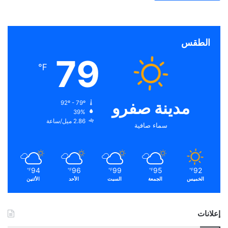
الطقس
79
℉
مدينة صفرو
92º - 79º
39%
2.86 ميل/ساعة
سماء صافية
94
96
99
95
92
℉
℉
℉
℉
℉
الخميس
الجمعة
السبت
الأحد
الأثنين
إعلانات