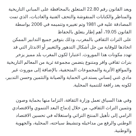
ويعد القانون رقم 22.80 المتعلق بالمحافظة على المباني التاريخية
والمناظر والكتابات المنقوشة والتحف الفنية والعاديات، الذي تمت
المصادقة عليه في 1981 وتم تغييره وتتميمه في 2006 بواسطة
القانون 19.05، أهم إطار يتعلق بالحفاظ
على التراث الثقافي بالمغرب، وذلك بتوفير جميع التدابير الممكن
اتخاذها للوقاية من جل أشكال التدهور والتغيير أو الاندثار التي قد
تهدد مكونات هذا الموروث. اعتبارا لكون المغرب بلد مميز يزخر
بتراث ثقافي وافر ومتنوع يتضمن مجموعة ثرية من المعالم التاريخية
والمواقع الأثرية والمجموعات المتحفية، بالإضافة إلى موروث غير
مادي غني إنساني يستدعي الحماية والصيانة والتثمين وحسن التدبير،
لكونه يعد رافعة للتنمية المحلية.
وفي هذا السياق تعمل وزارة الثقافة، التزاما منها بحماية وصون
وتثمين التراث الثقافي، من خلال إدماج البعد التنموي والاقتصادي
الرامي إلى تأهيل المنتج التراثي واستغلاله في تحسين الاقتصاد
الوطني والرفع من مداخيله وتنشيط سياحته، المحلية، والجهوية
والوطنية.