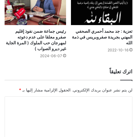
تعزية : جد محمد أحمري الصحفي
رئيس جماعة ضمن نفوذ إقليم
المهني بجريدة صفروبريس في ذمة
صفرو معلقا على عدم دعوته
الله
لمهرجان حب الملوك ( المرة الجاية
غير ديرو الصواب )
2022-10-16
2024-06-07
اترك تعليقاً
لن يتم نشر عنوان بريدك الإلكتروني.
الحقول الإلزامية مشار إليها بـ
*
ا
ل
ت
ع