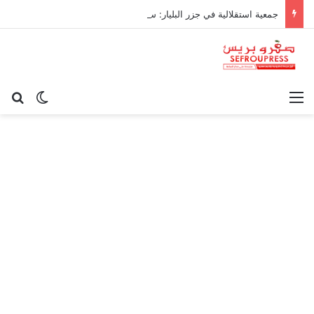
جمعية استقلالية في جزر البليار: سيادة المغرب على سبتة ومليلية “مسألة وقت”
القائمة
بح
الوضع ا