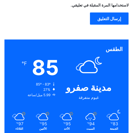
لاستخدامها المرة المقبلة في تعليقي.
الطقس
85
℉
مدينة صفرو
85º - 83º
27%
5.99 ميل/ساعة
غيوم متفرقة
97
95
95
94
83
℉
℉
℉
℉
℉
الجمعة
السبت
الأحد
الأثنين
الثلاثاء