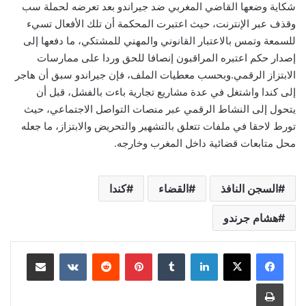
شكاية وضعها القاضي المغربي ضد جيراندو بعد تعرضه لحملة سب
وقذف عبر الإنترنت، حيث اعتبرت المحكمة أن تلك الأفعال تسيء
للسمعة وتمس بالاعتبار القانوني والمهني للمشتكي، ما دفعها إلى
إصدار حكم اعتبره المراقبون إنصافا للحق وردا على ممارسات
الابتزاز الرقمي.وبحسب معطيات الملف، فإن جيراندو سبق أن هاجر
إلى كندا واشتغل في عدة مشاريع تجارية باءت بالفشل، قبل أن
يتحول إلى النشاط الرقمي عبر منصات التواصل الاجتماعي، حيث
تورط لاحقا في ملفات تتعلق بالتشهير والتحريض والابتزاز، ما جعله
محل متابعات قضائية داخل المغرب وخارجه.
السجن النافذ
القضاء
كندا
هشام جرندو
لينكدإن
بينتيريست
مشاركة عبر البريد
طباعة