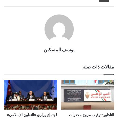
يوسف المسكين
مقالات ذات صلة
الناظور: توقيف مروج مخدرات
اجتماع وزاري «التعاون الإسلامي»