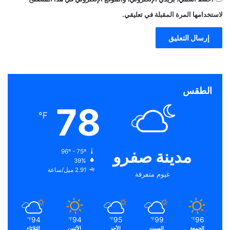
لاستخدامها المرة المقبلة في تعليقي.
الطقس
78
℉
مدينة صفرو
96º - 75º
39%
2.91 ميل/ساعة
غيوم متفرقة
94
94
95
99
96
℉
℉
℉
℉
℉
الجمعة
السبت
الأحد
الأثنين
الثلاثاء