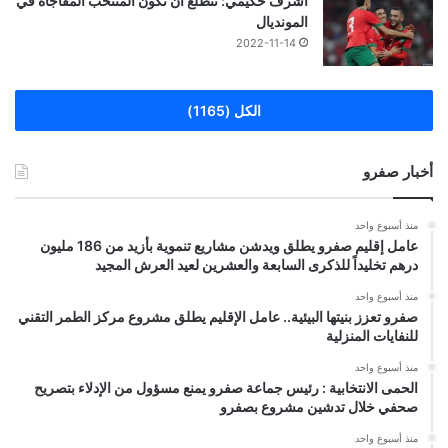
اشرف حكيمي: نتطلع أن نكون المنتخب المفاجأة في
المونديال
2022-11-14
الكل (1165)
أخبار صفرو
منذ أسبوع واحد
عامل إقليم صفرو يطلق ويدشن مشاريع تنموية بأزيد من 186 مليون
درهم تخليداً للذكرى السابعة والعشرين لعيد العرش المجيد
منذ أسبوع واحد
صفرو تعزز بنيتها البيئية.. عامل الإقليم يطلق مشروع مركز الطمر التقني
للنفايات المنزلية
منذ أسبوع واحد
الحمى الانتخابية : رئيس جماعة صفرو يمنع مسؤول من الإدلاء بتصريح
صحفي خلال تدشين مشروع بصفرو
منذ أسبوع واحد