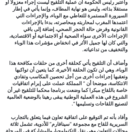
واعتبر رئيس الحكومة أن عملية التلقيح ليست إجراء معزولا أو
مستقلا بذاته، وليس هو نهاية المطاف، وإنما يأتي في إطار
السيرورة المستمرة للتعاطي مع الوباء، والإجراءات التي
اعتمدها المغرب لمحاربته ومحاصرته، بدءا بالإجراءات
القانونية وفرض حالة الحجر الصحي، إضافة إلى باقي
الإجراءات الأخرى سواء الصحية أو الاجتماعية أو الاقتصادية،
والتي كان لها جميل الأثر في انخفاض مؤشرات هذا الوباء
والتخفيف من تداعياته.
وأضاف أن التلقيح يأتي كحلقة أخرى من حلقات مكافحة هذا
الوباء، وهي لن تكون الحلقة الأخيرة، كما يتعين أن تواكبها
وتعقبها إجراءات أخرى من أجل تحصين المكاسب وتفادي
الانتكاسة، موضحا أن ” المملكة عملت على إبرام اتفاقيات
خاصة باللقاح مبكرا كما وضعت برنامجا محكما للتلقيح غير أن
الشروع في هذه العملية الوطنية يبقى رهينا بالوضعية العالمية
لتصنيع اللقاحات وتسليمها “.
وأفاد بأنه تم التوقيع على اتفاقية تعاون فيما يتعلق بالتجارب
السريرية للقاح مع مجموعة “سينافارم” للأدوية، تشمل ثلاثة
مجالات للتعاون وهي نقل التكنولوجيا، والمشاركة في المرحلة