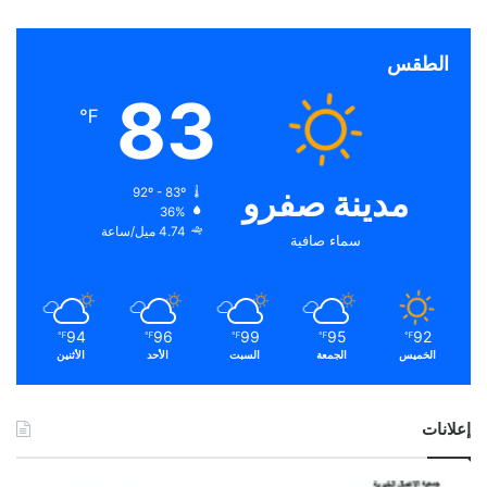
الطقس
83
℉
مدينة صفرو
92º - 83º
36%
4.74 ميل/ساعة
سماء صافية
94
96
99
95
92
℉
℉
℉
℉
℉
الخميس
الجمعة
السبت
الأحد
الأثنين
إعلانات