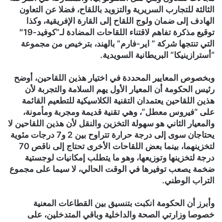
الثالثة للتجارب السريرية والتزويد باللقاح، فضلا عن التعاون
الهادف إلى ضمان ولوج اللقاح إلى القارة الإفريقية، وكذا
توقيع مذكرة تفاهم لاقتناء اللقاحات المضادة لـ”كوفيد-19″
التي تنتجها شركة ” اير-فارم” بالهند، بترخيص من مجموعة
“أسترازينيكا” البريطانية السويدية.
وبخصوص المعايير المحددة في اختيار هذين اللقاحين، أوضح
رئيس الحكومة أن المعيار الأول يهم السلامة والتجربة لأن
هذين اللقاحين يعتمدان التقنية الكلاسيكية للتطعيم القائمة
على “فيروس معطل”، وهي تقنية قديمة ومجربة ومأمونة،
والمعيار الثاني هو سهولة التخزين والنقل لأن هذين اللقاحين لا
يحتاجان سوى إلى درجة حرارة تتراوح بين 2 و7 درجات مئوية
لتخزينهما، بينما بعض اللقاحات الأخرى تحتاج إلى ناقص 70
درجة لتخزينها وتوزيعها، وهو ما يتطلب إمكانيات لوجستية
ضخمة يصعب توفيرها في الوقت الحالي، لا سيما على مجموع
التراب الوطني.
وأبرز أن الحكومة انكبت بتنسيق بين القطاعات المعنية
خصوصا وزارتي الصحة والداخلية وباقي المتدخلين، على