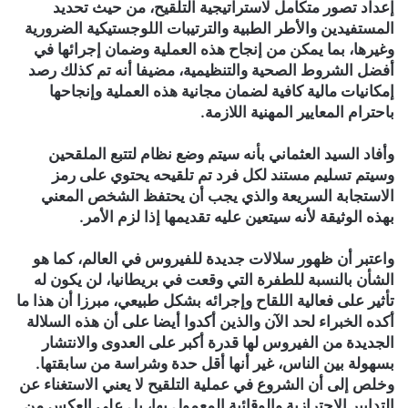
إعداد تصور متكامل لاستراتيجية التلقيح، من حيث تحديد
المستفيدين والأطر الطبية والترتيبات اللوجستيكية الضرورية
وغيرها، بما يمكن من إنجاح هذه العملية وضمان إجرائها في
أفضل الشروط الصحية والتنظيمية، مضيفا أنه تم كذلك رصد
إمكانيات مالية كافية لضمان مجانية هذه العملية وإنجاحها
باحترام المعايير المهنية اللازمة.
وأفاد السيد العثماني بأنه سيتم وضع نظام لتتبع الملقحين
وسيتم تسليم مستند لكل فرد تم تلقيحه يحتوي على رمز
الاستجابة السريعة والذي يجب أن يحتفظ الشخص المعني
بهذه الوثيقة لأنه سيتعين عليه تقديمها إذا لزم الأمر.
واعتبر أن ظهور سلالات جديدة للفيروس في العالم، كما هو
الشأن بالنسبة للطفرة التي وقعت في بريطانيا، لن يكون له
تأثير على فعالية اللقاح وإجرائه بشكل طبيعي، مبرزا أن هذا ما
أكده الخبراء لحد الآن والذين أكدوا أيضا على أن هذه السلالة
الجديدة من الفيروس لها قدرة أكبر على العدوى والانتشار
بسهولة بين الناس، غير أنها أقل حدة وشراسة من سابقتها.
وخلص إلى أن الشروع في عملية التلقيح لا يعني الاستغناء عن
التدابير الاحترازية والوقائية المعمول بها، بل على العكس من