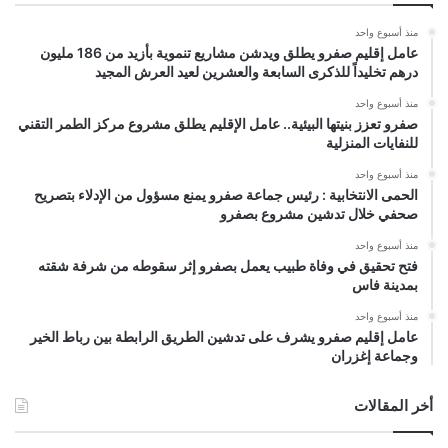
منذ أسبوع واحد
عامل إقليم صفرو يطلق ويدشن مشاريع تنموية بأزيد من 186 مليون
درهم تخليداً للذكرى السابعة والعشرين لعيد العرش المجيد
منذ أسبوع واحد
صفرو تعزز بنيتها البيئية.. عامل الإقليم يطلق مشروع مركز الطمر التقني
للنفايات المنزلية
منذ أسبوع واحد
الحمى الانتخابية : رئيس جماعة صفرو يمنع مسؤول من الإدلاء بتصريح
صحفي خلال تدشين مشروع بصفرو
منذ أسبوع واحد
فتح تحقيق في وفاة طبيب يعمل بصفرو إثر سقوطه من شرفة شقته
بمدينة فاس
منذ أسبوع واحد
عامل إقليم صفرو يشرف على تدشين الطريق الرابطة بين رباط الخير
وجماعة إغزران
أخر المقالات