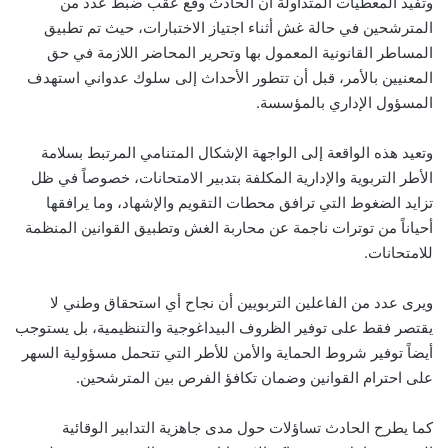
وتفيد المعطيات المتداولة أن الحادث وقع عقب ضبط عدد من
المترشحين في حالة غش أثناء اجتياز الاختبارات، حيث تم تطبيق
المساطر القانونية المعمول بها وتحرير المحاضر اللازمة في حق
المعنيين بالأمر، قبل أن تتطور الأحداث إلى سلوك عدواني استهدف
المسؤول الإداري بالمؤسسة.
وتعيد هذه الواقعة إلى الواجهة الإشكال المتنامي المرتبط بسلامة
الأطر التربوية والإدارية المكلفة بتدبير الامتحانات، خصوصاً في ظل
تزايد الضغوط التي ترافق محطات التقويم والإشهاد، وما يرافقها
أحياناً من توترات ناجمة عن محاربة الغش وتطبيق القوانين المنظمة
للامتحانات.
ويرى عدد من الفاعلين التربويين أن نجاح أي استحقاق وطني لا
يقتصر فقط على توفير الظروف البيداغوجية والتنظيمية، بل يستوجب
أيضاً توفير شروط الحماية والأمن للأطر التي تتحمل مسؤولية السهر
على احترام القوانين وضمان تكافؤ الفرص بين المترشحين.
كما يطرح الحادث تساؤلات حول مدى جاهزية التدابير الوقائية