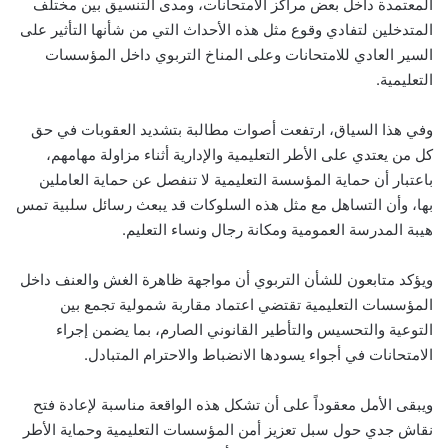
المعتمدة داخل بعض مراكز الامتحانات، ومدى التنسيق بين مختلف
المتدخلين لتفادي وقوع مثل هذه الأحداث التي من شأنها التأثير على
السير العادي للامتحانات وعلى المناخ التربوي داخل المؤسسات
التعليمية.
وفي هذا السياق، ارتفعت أصوات مطالبة بتشديد العقوبات في حق
كل من يعتدي على الأطر التعليمية والإدارية أثناء مزاولة مهامهم،
باعتبار أن حماية المؤسسة التعليمية لا تنفصل عن حماية العاملين
بها، وأن التساهل مع مثل هذه السلوكات قد يبعث رسائل سلبية تمس
هيبة المدرسة العمومية ومكانة رجال ونساء التعليم.
ويؤكد متابعون للشأن التربوي أن مواجهة ظاهرة الغش والعنف داخل
المؤسسات التعليمية تقتضي اعتماد مقاربة شمولية تجمع بين
التوعية والتحسيس والتأطير القانوني الصارم، بما يضمن إجراء
الامتحانات في أجواء يسودها الانضباط والاحترام المتبادل.
ويبقى الأمل معقوداً على أن تشكل هذه الواقعة مناسبة لإعادة فتح
نقاش جدي حول سبل تعزيز أمن المؤسسات التعليمية وحماية الأطر