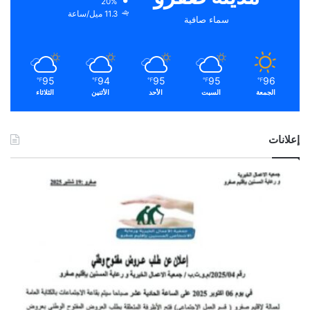
20%
11.3 ميل/ساعة
سماء صافية
95
94
95
95
96
℉
℉
℉
℉
℉
الجمعة
السبت
الأحد
الأثنين
الثلاثاء
إعلانات