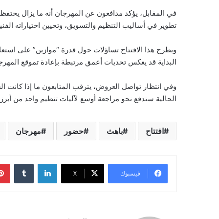
في المقابل، يؤكد مدافعون عن المهرجان أنه ما يزال يحتفظ ب
تطوير في أساليب التنظيم والتسويق، وتحيين اختياراته الفني
ويطرح هذا الافتتاح تساؤلات حول قدرة “موازين” على استع
البداية قد يعكس تحديات أعمق مرتبطة بإعادة تموقع المهرج
وفي انتظار تواصل العروض، يترقب المتابعون ما إذا كانت ال
الحالية ستدفع نحو مراجعة أوسع لآليات تنظيم واحد من أبرز
افتتاح
باهث
حضور
مهرجان
لينكدإن
فيسبوك
‫X