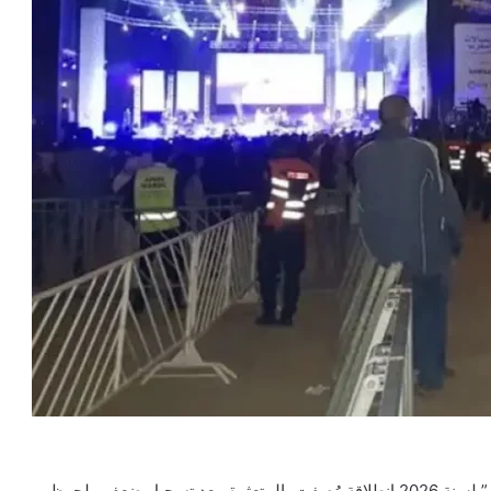
شهدت الدورة الجديدة من مهرجان “موازين.. إيقاعات العالم” لسنة 2026 انطلاقة وُصفت بالمتعثرة، بعد تسجيل ضعف ملحوظ