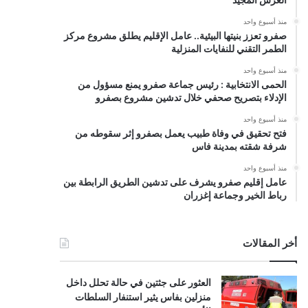
منذ أسبوع واحد
صفرو تعزز بنيتها البيئية.. عامل الإقليم يطلق مشروع مركز
الطمر التقني للنفايات المنزلية
منذ أسبوع واحد
الحمى الانتخابية : رئيس جماعة صفرو يمنع مسؤول من
الإدلاء بتصريح صحفي خلال تدشين مشروع بصفرو
منذ أسبوع واحد
فتح تحقيق في وفاة طبيب يعمل بصفرو إثر سقوطه من
شرفة شقته بمدينة فاس
منذ أسبوع واحد
عامل إقليم صفرو يشرف على تدشين الطريق الرابطة بين
رباط الخير وجماعة إغزران
أخر المقالات
العثور على جثتين في حالة تحلل داخل
منزلين بفاس يثير استنفار السلطات