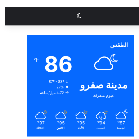
الوضع المظلم
الطقس
86
℉
مدينة صفرو
87º - 83º
27%
4.72 ميل/ساعة
غيوم متفرقة
97
95
95
94
87
℉
℉
℉
℉
℉
الجمعة
السبت
الأحد
الأثنين
الثلاثاء