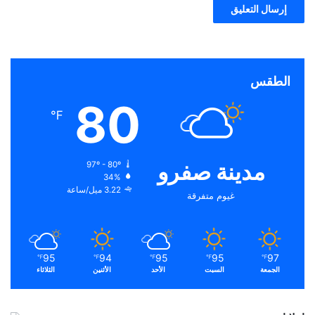
الطقس
80
℉
مدينة صفرو
97º - 80º
34%
3.22 ميل/ساعة
غيوم متفرقة
95
94
95
95
97
℉
℉
℉
℉
℉
الجمعة
السبت
الأحد
الأثنين
الثلاثاء