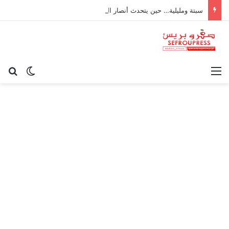
سبتة ومليلية… حين يتحدث أنصار الديمقراطية بلسان الاستعمار
القائمة
بح
الوضع ا