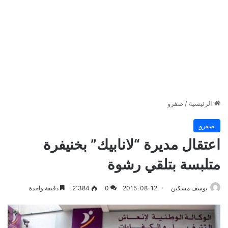
الرئيسية
/
صفرو
صفرو
اعتقال مديرة “لانابيك” بخنيفرة
متلبسة بتلقي رشوة
يوسف مسكين
2015-08-12
0
2٬384
دقيقة واحدة