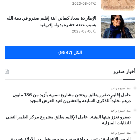
2023-08-07
الإطار دة.سعاد كيفاني ابنة إقليم صفرو في ذمة الله
بسبب عضة حشرة بدولة إفريقية
2023-08-06
الكل (9547)
أخبار صفرو
منذ أسبوع واحد
عامل إقليم صفرو يطلق ويدشن مشاريع تنموية بأزيد من 186 مليون
درهم تخليداً للذكرى السابعة والعشرين لعيد العرش المجيد
منذ أسبوع واحد
صفرو تعزز بنيتها البيئية.. عامل الإقليم يطلق مشروع مركز الطمر التقني
للنفايات المنزلية
منذ أسبوع واحد
الحمى الانتخابية : رئيس جماعة صفرو يمنع مسؤول من الإدلاء بتصريح