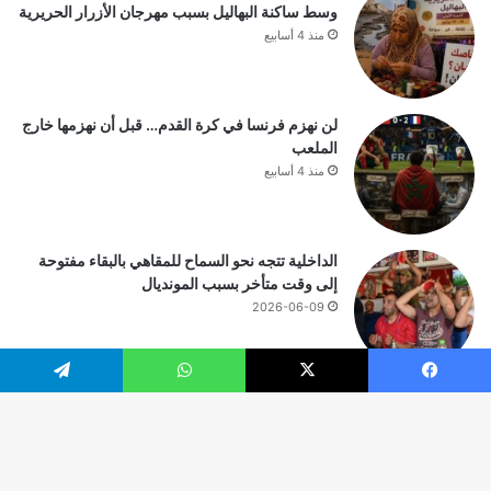
وسط ساكنة البهاليل بسبب مهرجان الأزرار الحريرية
منذ 4 أسابيع
لن نهزم فرنسا في كرة القدم… قبل أن نهزمها خارج
الملعب
منذ 4 أسابيع
الداخلية تتجه نحو السماح للمقاهي بالبقاء مفتوحة
إلى وقت متأخر بسبب المونديال
2026-06-09
يسبوك
‫X
واتساب
تيلقرام
© حقوق النشر 2026، جميع الحقوق محفوظة |
زر