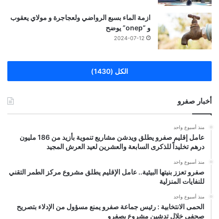
ازمة الماء بسبع الرواضي ولعجاجرة و مولاي يعقوب
و “onep” يوضح
2024-07-12
الكل (1430)
أخبار صفرو
منذ أسبوع واحد
عامل إقليم صفرو يطلق ويدشن مشاريع تنموية بأزيد من 186 مليون
درهم تخليداً للذكرى السابعة والعشرين لعيد العرش المجيد
منذ أسبوع واحد
صفرو تعزز بنيتها البيئية.. عامل الإقليم يطلق مشروع مركز الطمر التقني
للنفايات المنزلية
منذ أسبوع واحد
الحمى الانتخابية : رئيس جماعة صفرو يمنع مسؤول من الإدلاء بتصريح
صحفي خلال تدشين مشروع بصفرو