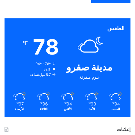
الطقس
78
℉
مدينة صفرو
94º - 78º
32%
5.7 ميل/ساعة
غيوم متفرقة
97
96
94
93
94
℉
℉
℉
℉
℉
السبت
الأحد
الأثنين
الثلاثاء
الأربعاء
إعلانات