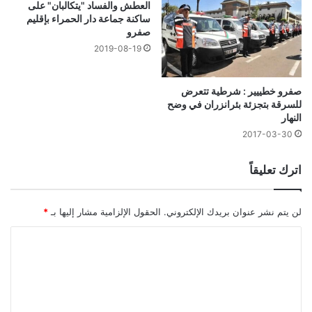
العطش والفساد "يتكالبان" على
ساكنة جماعة دار الحمراء بإقليم
صفرو
2019-08-19
صفرو خطييير : شرطية تتعرض
للسرقة بتجزئة بئرانزران في وضح
النهار
2017-03-30
اترك تعليقاً
لن يتم نشر عنوان بريدك الإلكتروني.
الحقول الإلزامية مشار إليها بـ
*
ا
ل
ت
ع