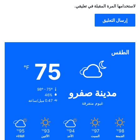
لاستخدامها المرة المقبلة في تعليقي.
الطقس
75
℉
مدينة صفرو
98º - 75º
46%
0.47 ميل/ساعة
غيوم متفرقة
95
93
94
97
98
℉
℉
℉
℉
℉
الجمعة
السبت
الأحد
الأثنين
الثلاثاء