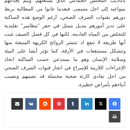
بأكاذيب المجلس الجماعي الذي يستغلهم، ويتم إقناعهم
بمواعيد إلى اجل مسمى. فبعدما عانوا من المطالبة بربط
دورهم بقنوات الصرف الصحي، أرغم الوضع هذه الساكنة
على تدبر أمورهم ببديل يتمثل في حفر “مطامير” تقليدية
للتخلص من المياه العادمة، لكنها في كل فصل الصيف تثبت
أنها طريقة لا تنفع اذ تنتشر الروائح الكريهة المنبعثة منها
وتتشكل مستنقعات في الأزقة، كما تؤثر أيضا على البيئة
وسلامة الإنسان وهو ما يستدعي حسب الساكنة اتخاذ
الإجراءات اللازمة للإسراع في انجاز قنوات الصرف الصحي
من اجل تفادي كارثة صحية محتملة قد تصيبهم وتصيب
أبناءهم بأمراض خطيرة.
لينكدإن
بينتيريست
مشاركة عبر البريد
طباعة