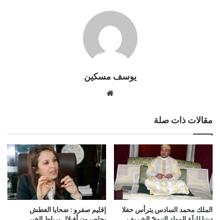
يوسف مسكين
موقع
الويب
مقالات ذات صلة
الملك محمد السادس يترأس حفلا
إقليم صفرو : ضحايا العطش
دينيا لليلَة المولد النبويّ الشريف
يحاصرون أفيلال برباط الخير