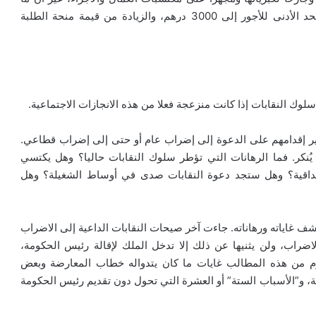
طفح به الكيل وضاعف من حنق النقابات رفع الحكومة الحد الأدنى للأجور إلى 3000 درهم، والزيادة من قيمة منحة الطلبة
وك النقابات إذا كانت منزعجة فعلا من هذه الانجازات الاجتماعية.
برير إقدامهم على الدعوة إلى إضراب عام أو حتى إلى إضراب قطاعي.
 يُنكر. فما الرهانات التي تؤطر سلوك النقابات حاليا؟ وهل يكتسي
صداقية؟ وهل ستجد دعوة النقابات صدى في أوساط الشغيلة؟ وهل
 غاياته ورهاناته. جاءت آخر صيحات النقابات الداعية إلى الاضراب
عازمة على تنفيذ الاضراب، ولن يثنيها عن ذلك إلا تدخل الملك لإقالة رئيس الحكومة،
ليوم من هذه المطالب غايات ما كان يتدواله خطاب المعارضة وبعض
مة، و”الأسباب الستة” أو العشرة التي تحول دون تقديم رئيس الحكومة