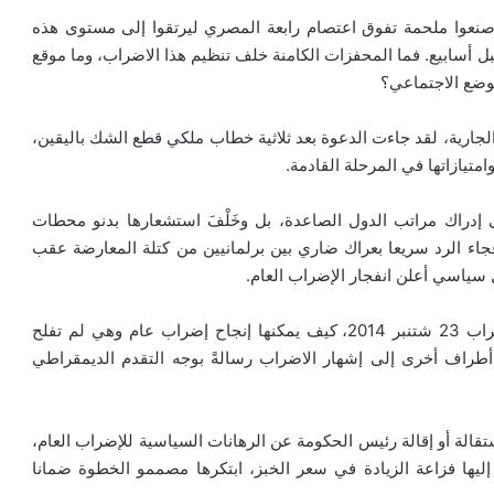
نعوا ملحمة تفوق اعتصام رابعة المصري ليرتقوا إلى مستوى هذه
 أسابيع. فما المحفزات الكامنة خلف تنظيم هذا الاضراب، وما موقع
وضع الاجتماعي؟
لجارية، لقد جاءت الدعوة بعد ثلاثية خطاب ملكي قطع الشك باليقين،
متيازاتها في المرحلة القادمة.
إدراك مراتب الدول الصاعدة، بل وخَلْفَ استشعارها بدنو محطات
جاء الرد سريعا بعراك ضاري بين برلمانيين من كتلة المعارضة عقب
ل سياسي أعلن انفجار الإضراب العام.
يستوقف المتابع وضع النقابات الضعيف والاخفاق في إضراب 23 شتنبر 2014، كيف يمكنها إنجاح إضراب عام وهي لم تفلح
راف أخرى إلى إشهار الاضراب رسالةً بوجه التقدم الديمقراطي
قالة أو إقالة رئيس الحكومة عن الرهانات السياسية للإضراب العام،
إليها فزاعة الزيادة في سعر الخبز، ابتكرها مصممو الخطوة ضمانا