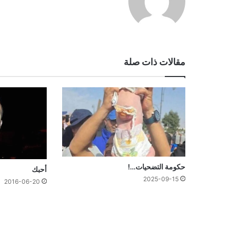
الويب
مقالات ذات صلة
حكومة التضحيات…!
أحبك
2025-09-15
2016-06-20