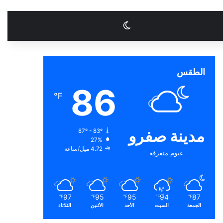
الوضع المظلم
الطقس
86
℉
مدينة صفرو
87º - 83º
27%
4.72 ميل/ساعة
غيوم متفرقة
97
95
95
94
87
℉
℉
℉
℉
℉
الجمعة
السبت
الأحد
الأثنين
الثلاثاء