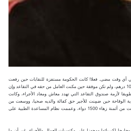
في أي وقت مضى. فعلا! كانت الحكومة مستفزة للنقابات حين رفعت
معاش الأجير المتقاعد من 100 درهم إلى حد أدنى قدره 1000 درهم، ولم تكن موفقة حين مكنت العامل من حقه في التقاعد وإن
تقاعد تطويقا لأزمة صندوق التقاعد التي تهدد معاش ومعاد الأجراء، وكانت
 كانت الحكومة في غاية الوقاحة حين ضمِنت للأجير حق كفالة والديه صحيا، ووسعت من
التغطية الصحية على المرض لتشمل طب الأسنان، وخفضت من أثمنة زهاء 1500 دواء، وعممت نظام المساعدة الطبية على
ارحا لكبريائها ومجهزا على مكتسبات العمال والأجراء، غير أن ما