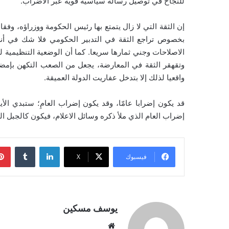
للنجاح في توصيل رسالة سياسية قوية عبر الاضراب.
إن الثقة التي لا زال يتمتع بها رئيس الحكومة ووزراؤه، وفقا
بخصوص تراجع الثقة في التدبير الحكومي فلا شك في أنه
الاصلاحات وجني ثمارها سريعا. كما أن الوضعية التنظيمية لل
وتقهقر الثقة في المعارضة، يجعل من الصعب التكهن بإمض
واقعيا لذلك إلا بتدخل عفاريت الدولة العميقة.
قد يكون إضرابا عامّا، وقد يكون إضراب العامِ؛ ستبدي الأيا
إضراب العام الذي ملأ ذكره وسائل الاعلام، فيكون كالجبل ا
لينكدإن
فيسبوك
‫X
يوسف مسكين
موقع