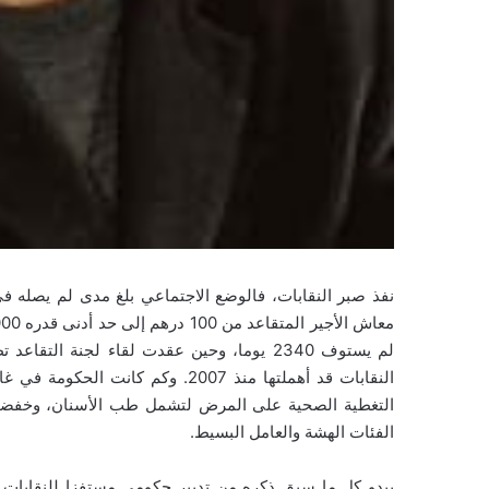
نفذ صبر النقابات، فالوضع الاجتماعي بلغ مدى لم يصله 
لم يستوف 2340 يوما، وحين عقدت لقاء لجنة ال
النقابات قد أهملتها منذ 2007. وكم
الفئات الهشة والعامل البسيط.
يبدو كل ما سبق ذكره من تدبير حكومي مستفزا للنقابات وج