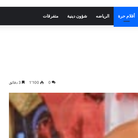
أقلام حرة
الرياضه
شؤون دينية
متفرقات
0
1٬100
3 دقائق