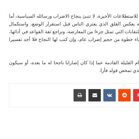
 للاستطلاعات الأخيرة، لا تنبئ بنجاح الاضراب ورسائله السياسية، أما
 يعكس القلق الذي يعتري الناس قبل استقرار الوضع، واستكمال
نقابات التي تمثل جزءا من المعارضة، وتراجع ثقة القواعد في أدائها،
اء خطوة من حجم إضراب عام، وإن كتب لها النجاح فلا أجد تفسيرا
م القليلة القادمة عما إذا كان إضارابا ناجحا له ما بعده، أو سيكون
لذي تمخض فولد فأرا.
بينتيريست
مشاركة عبر البريد
طباعة