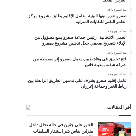
منذ أسبوع واحد
صفرو تعزز بنيتها البيئية.. عامل الإقليم يطلق مشروع مركز
الطمر التقني للنفايات المنزلية
منذ أسبوع واحد
الحمى الانتخابية : رئيس جماعة صفرو يمنع مسؤول من
الإدلاء بتصريح صحفي خلال تدشين مشروع بصفرو
منذ أسبوع واحد
فتح تحقيق في وفاة طبيب يعمل بصفرو إثر سقوطه من
شرفة شقته بمدينة فاس
منذ أسبوع واحد
عامل إقليم صفرو يشرف على تدشين الطريق الرابطة بين
رباط الخير وجماعة إغزران
أخر المقالات
العثور على جثتين في حالة تحلل داخل
منزلين بفاس يثير استنفار السلطات