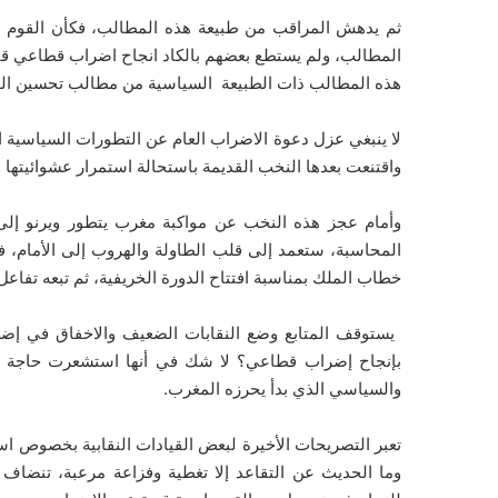
ثم يدهش المراقب من طبيعة هذه المطالب، فكأن القوم ص
المطالب، ولم يستطع بعضهم بالكاد انجاح اضراب قطاعي قبل
هذه المطالب ذات الطبيعة السياسية من مطالب تحسين ال
لا ينبغي عزل دعوة الاضراب العام عن التطورات السياسية ا
واقتنعت بعدها النخب القديمة باستحالة استمرار عشوائيتها وا
وأمام عجز هذه النخب عن مواكبة مغرب يتطور ويرنو إلى 
المحاسبة، ستعمد إلى قلب الطاولة والهروب إلى الأمام، ف
خطاب الملك بمناسبة افتتاح الدورة الخريفية، ثم تبعه تفاع
بإنجاح إضراب قطاعي؟ لا شك في أنها استشعرت حاجة أط
والسياسي الذي بدأ يحرزه المغرب.
تعبر التصريحات الأخيرة لبعض القيادات النقابية بخصوص است
وما الحديث عن التقاعد إلا تغطية وفزاعة مرعبة، تنضاف 