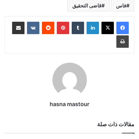
فاس
قاضى التحقيق
لينكدإن
بينتيريست
مشاركة عبر البريد
طباعة
hasna mastour
مقالات ذات صلة