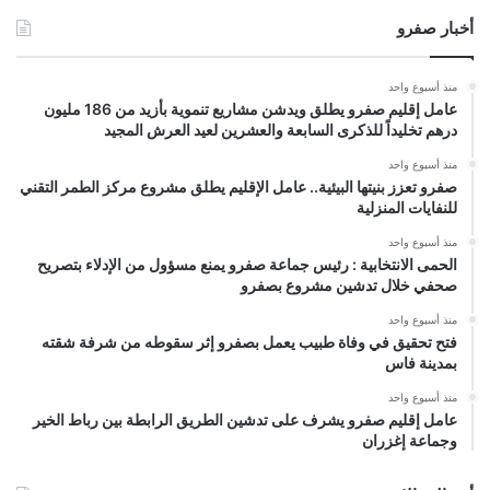
أخبار صفرو
منذ أسبوع واحد
عامل إقليم صفرو يطلق ويدشن مشاريع تنموية بأزيد من 186 مليون
درهم تخليداً للذكرى السابعة والعشرين لعيد العرش المجيد
منذ أسبوع واحد
صفرو تعزز بنيتها البيئية.. عامل الإقليم يطلق مشروع مركز الطمر التقني
للنفايات المنزلية
منذ أسبوع واحد
الحمى الانتخابية : رئيس جماعة صفرو يمنع مسؤول من الإدلاء بتصريح
صحفي خلال تدشين مشروع بصفرو
منذ أسبوع واحد
فتح تحقيق في وفاة طبيب يعمل بصفرو إثر سقوطه من شرفة شقته
بمدينة فاس
منذ أسبوع واحد
عامل إقليم صفرو يشرف على تدشين الطريق الرابطة بين رباط الخير
وجماعة إغزران