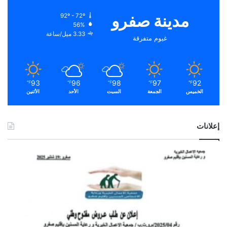
مدينة صفرو
92º - 72º
56%
3.33 ميل/ساعة
غيوم متفرقة
93
96
98
97
92
℉
℉
℉
℉
℉
الخميس
الجمعة
السبت
الأحد
الأثنين
إعلانات