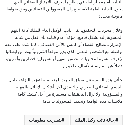
النيابة العامة بالرباط، في إطار ما يعرف بالامتياز القضائي الذي
يخول للنيابة العامة الاستماع إلى المسؤولين القضائيين وفق ضوابط
قانونية محددة.
وخلال مجريات التحقيق، نفى نائب الوكيل العام للملك كافة التهم
المنسوبة إليه بشكل قاطع، مؤكداً عدم قيامه بأي فعل من شأنه
الإضرار بمصالح القضاء أو المس بالأمن القضائي، كما شدد على عدم
تواصله مع الشخص المعني الذي يدير موقعاً إلكترونياً يبث من إيطاليا،
ويُعرف بنشره لمحتويات تتضمن تشهيراً بمسؤولين قضائيين وأمنيين،
فضلاً عن ممارسته لأساليب الابتزاز.
وتأتي هذه القضية في سياق الجهود المتواصلة لتعزيز النزاهة داخل
الجسم القضائي المغربي والتصدي لكل أشكال الإخلال بالمهنة
والمسؤولية. ولا تزال التحقيقات مستمرة من أجل كشف كافة
ملابسات هذه الواقعة وتحديد المسؤوليات بدقة.
إحالة نائب وكيل الملك
بتسريب معلومات