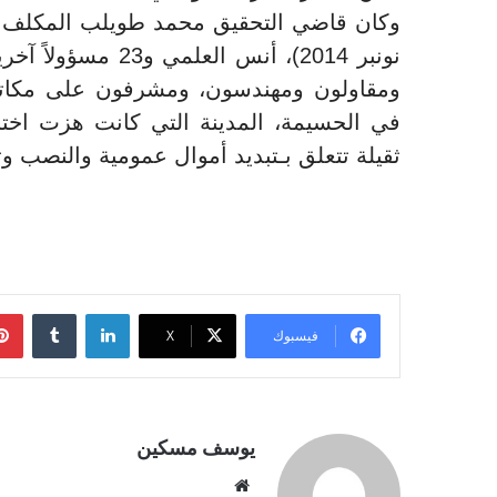
نونبر 2014)، أنس 
ومقاولون ومهندسون، ومشرفون على مكات
في الحسيمة، المدينة التي كانت هزت اختلا
ثقيلة تتعلق بـتبديد أموال عمومية والنصب و
لينكدإن
فيسبوك
‫X
يوسف مسكين
موقع