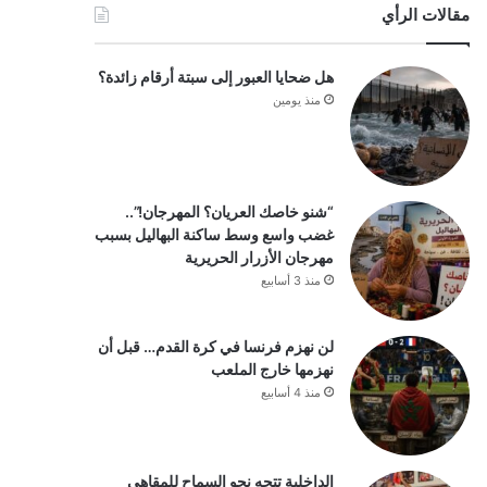
مقالات الرأي
هل ضحايا العبور إلى سبتة أرقام زائدة؟
منذ يومين
“شنو خاصك العريان؟ المهرجان!”..
غضب واسع وسط ساكنة البهاليل بسبب
مهرجان الأزرار الحريرية
منذ 3 أسابيع
لن نهزم فرنسا في كرة القدم… قبل أن
نهزمها خارج الملعب
منذ 4 أسابيع
الداخلية تتجه نحو السماح للمقاهي