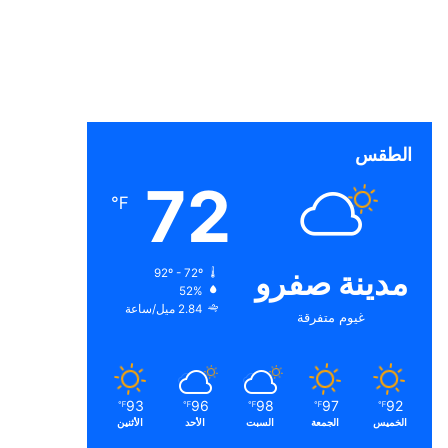
الطقس
72
℉
مدينة صفرو
92º - 72º
52%
2.84 ميل/ساعة
غيوم متفرقة
93
96
98
97
92
℉
℉
℉
℉
℉
الخميس
الجمعة
السبت
الأحد
الأثنين