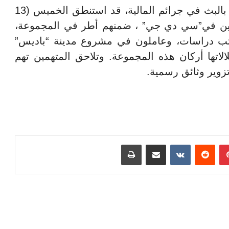
وكان قاضي التحقيق محمد طويلب المكلف بالبث في جرائم المالية، قد استنطق الخميس (13
العلمي و23 مسؤولاً آخرين في”سي دي جي” ، ضمنهم أطر في المجموعة،
ب دراسات، وعاملون في مشروع مدينة “باديس”
لاتها أركان هذه المجموعة. وتلاحق المتهمين تهم
تزوير وثائق رسمية
.
بينتيريست
مشاركة عبر البريد
طباعة