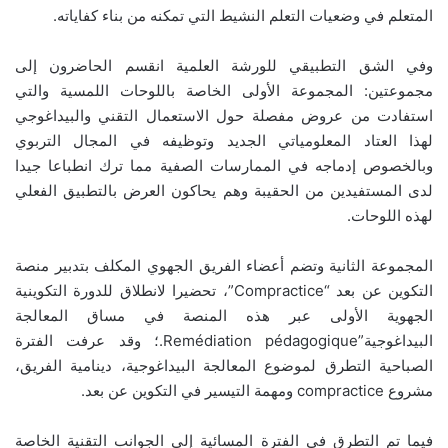
المتعلم في وضعيات التعلم النشيط التي تمكنه من بناء كفاياته.
وفي الشق التطبيقي للورشة العلمية انقسم الحاضرون إلى
مجموعتين: المجموعة الأولى الخاصة باللوحات اللمسية والتي
استفادت من عروض مفصلة حول الاستعمال التقني والبيداغوجي
لهذا العتاد المعلومياتي الجديد وتوظيفه في المجال التربوي
وبالخصوص إدماجه في الممارسات الصفية مما ترك انطباعا جيدا
لدى المستفيدين من الحقيبة وهم يحاكون العرض بالتطبيق الفعلي
لهذه اللوحات.
المجموعة الثانية وتضم أعضاء الفريق الجهوي المكلف بتدبير منصة
التكوين عن بعد “Compractice”، تحضيرا لانطلاق للدورة التكوينية
الجهوية الأولى عبر هذه المنصة في مساق المعالجة
البيداغوجية”Remédiation pédagogique.؛ وقد عرفت الفترة
الصباحية التطرق لموضوع المعالجة البيداغوجية، دينامية الفريق،
مشروع compractice ومهمة التيسير في التكوين عن بعد.
فيما تم التطرق في الفترة المسائية إلى الجوانب التقنية الخاصة