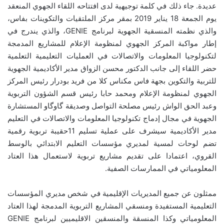
عديدة. جاء ذلك في كلمة توجيهية لدى افتتاحه اللقاء الجهوي المنعقد
يوم الجمعة 18 يناير 2019 بمقر مركز الملتقيات والتكوينات بفاس،
والذي نظمته المنسقية الجهوية لبرنامج GENIE، والذي يندرج في
إطار مواكبة المركز الجهوي لمنظومة الإعلام للمشاريع المدمجة
لتكنولوجيا المعلومات والاتصالات في العمليات التعليمية التعلمية
حضر اللقاء إلى جانب الدكتور محسن الزواق مدير الأكاديمية الجهوية
للتربية والتكوين بجهة فاس مكناس كلا من فريد بودرار رئيس المركز
الجهوي لمنظومة الإعلام ومحمد حابا رئيس قسم الشؤون التربوية
وعبد الحق الواش رئيس مصلحة التواصل وصديقة گاوگاو المستشارة
الجهوية في مجال إدماج تكنولوجيا المعلومات والاتصالات في التعليم
مدير الأكاديمية سيشرف على عملية تسليم 11حقيبة تربوية رقمية
تضم لوحات لمسية لمديري مؤسسات التعليم الابتدائي بالوسط
القروي، اعتمادا على تقديم مشاريع تربوية لاستعمال هذا العتاد
المعلومياتي في الممارسات الصفية.
ممثلون عن جميع المديريات الإقليمية في شخص مديري المؤسسات
التعليمية المستفيدة ومنسقي المشاريع التربوية المدمجة لهذا العتاد
المعلومياتي وكذا المنسقة والمنسقين الاقليميين لبرنامج GENIE