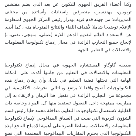
وكذا أعضاء الفريق الجهوي للتكوين عن بعد الذي يضم مفتشين
تربويين، مهندسين، متصرفين واستاذات وأساتذة من مختلف
المديريات؛ من جهته قدم فريد بودرار رئيس المركز الجهوي لمنظومة
الإعلام توضيحا شاملا لأهداف اللقاء والنتائج المتوخاة منه ، كما أبدى
عن الاستعداد الدائم لتقديم الدعم اللازم (عملي، منهجي، تقني….)
لإنجاح جميع التجارب الرائدة في مجال إدماج تكنولوجيا المعلومات
والاتصالات في التعليم بالجهة.
صديقة گاوگاو المستشارة الجهوية في مجال إدماج تكنولوجيا
المعلومات والاتصالات في التعليم من جانبها أكدت على المكانة
الهامة التي تحتلها قضية التعليم في بلدنا، وأن رهان إدماج هذه
التكنولوجيات أصبح واقعا لا يرتفع وبالتالي انخرطت الأكاديمية في
مجموعة من التجارب الرائدة في تفعيل هذا الرهان والارتقاء به إلى
ممارسة ممنهجة داخل الفصول تستفيد منها كل المواد وخاصة ذات
القابلية لاستعمال تكنولوجيات التعليم. مداخلة محمد حابا رئيس قسم
الشؤون التربوية التي صبت في السياق البيداغوجي لإدماج تكنولوجيا
المعلومات والاتصالات، مسلطا الضوء على أهمية الإدماج الناجع لهذه
التكنولوجيا الذي يحترم المقاربات البيداغوجية المعتمدة التي تضع