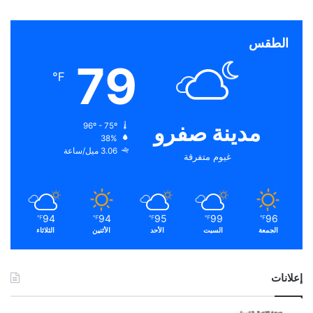
الطقس
79
℉
مدينة صفرو
96º - 75º
38%
3.06 ميل/ساعة
غيوم متفرقة
94
94
95
99
96
℉
℉
℉
℉
℉
الجمعة
السبت
الأحد
الأثنين
الثلاثاء
إعلانات