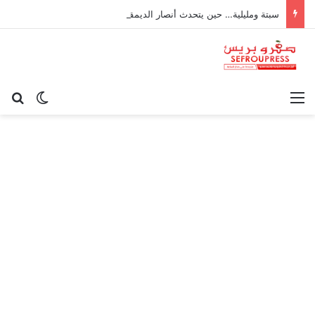
سبتة ومليلية… حين يتحدث أنصار الديمقراطية بلسان الاستعمار
القائمة
بح
الوضع ا