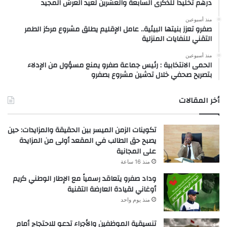
درهم تخليداً للذكرى السابعة والعشرين لعيد العرش المجيد
منذ أسبوعين
صفرو تعزز بنيتها البيئية.. عامل الإقليم يطلق مشروع مركز الطمر
التقني للنفايات المنزلية
منذ أسبوعين
الحمى الانتخابية : رئيس جماعة صفرو يمنع مسؤول من الإدلاء
بتصريح صحفي خلال تدشين مشروع بصفرو
أخر المقالات
تكوينات الزمن الميسر بين الحقيقة والمزايدات: حين
يصبح حق الطالب في المقعد أولى من المزايدة
على المجانية
منذ 16 ساعة
وداد صفرو يتعاقد رسمياً مع الإطار الوطني كريم
أوغاني لقيادة العارضة التقنية
منذ يوم واحد
تنسيقية الموظفين والأجراء تدعو للاحتجاج أمام