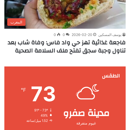
المغرب
يوسف المسكين
2026-02-20
0
0
فاجعة غذائية تهز حي واد فاس: وفاة شاب بعد
تناول وجبة سجق تفتح ملف السلامة الصحية
الطقس
73
℉
مدينة صفرو
91º - 73º
49%
1.52 ميل/ساعة
غيوم متفرقة