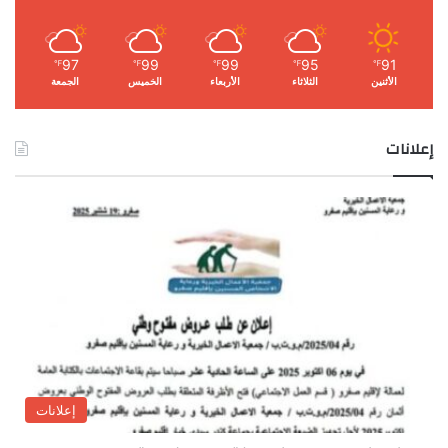
97
99
99
95
91
℉
℉
℉
℉
℉
الأثنين
الثلاثاء
الأربعاء
الخميس
الجمعة
إعلانات
إعلانات