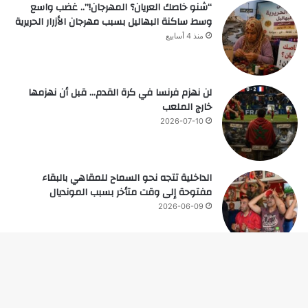
“شنو خاصك العريان؟ المهرجان!”.. غضب واسع
وسط ساكنة البهاليل بسبب مهرجان الأزرار الحريرية
منذ 4 أسابيع
لن نهزم فرنسا في كرة القدم… قبل أن نهزمها
خارج الملعب
2026-07-10
الداخلية تتجه نحو السماح للمقاهي بالبقاء
مفتوحة إلى وقت متأخر بسبب المونديال
2026-06-09
زر
© حقوق النشر 2026، جميع الحقوق محفوظة |