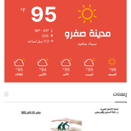
95
℉
مدينة صفرو
96º - 83º
20%
11.3 ميل/ساعة
سماء صافية
95
94
95
95
96
℉
℉
℉
℉
℉
الجمعة
السبت
الأحد
الأثنين
الثلاثاء
إعلانات