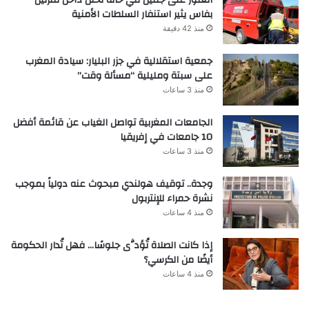
العثور على جثتين في حالة تحلل داخل منزلين
بفاس يثير استنفار السلطات الأمنية
منذ 42 دقيقة
جمعية استقلالية في جزر البليار: سيادة المغرب
على سبتة ومليلية “مسألة وقت”
منذ 3 ساعات
الجامعات المغربية تواصل الغياب عن قائمة أفضل
10 جامعات في إفريقيا
منذ 3 ساعات
وجدة.. توقيف هولندي مبحوث عنه دولياً بموجب
نشرة حمراء للإنتربول
منذ 4 ساعات
إذا كانت الصلاة تُؤدَّى جلوسًا… فهل تُدار الحكومة
أيضًا من الكرسي؟
منذ 4 ساعات