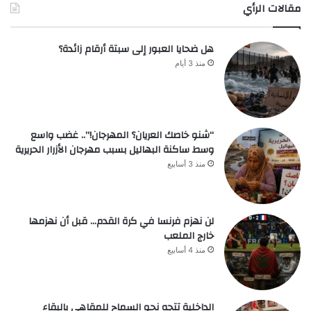
مقالات الرأي
هل ضحايا العبور إلى سبتة أرقام زائدة؟
منذ 3 أيام
“شنو خاصك العريان؟ المهرجان!”.. غضب واسع
وسط ساكنة البهاليل بسبب مهرجان الأزرار الحريرية
منذ 3 أسابيع
لن نهزم فرنسا في كرة القدم… قبل أن نهزمها
خارج الملعب
منذ 4 أسابيع
الداخلية تتجه نحو السماح للمقاهي بالبقاء