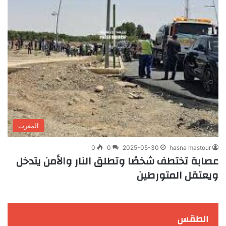
المغرب
0
0
2025-05-30
hasna mastour
عصابة تختطف شخصًا وتطلق النار والأمن يتدخل
ويعتقل المتورطين
الطقس