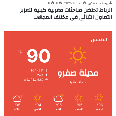
يوسف المسكين
2025-05-26
0
0
الرباط تحتضن مباحثات مغربية كينية لتعزيز
التعاون الثنائي في مختلف المجالات
الطقس
90
℉
مدينة صفرو
96º - 83º
24%
6.82 ميل/ساعة
سماء صافية
95
94
95
95
96
℉
℉
℉
℉
℉
الجمعة
السبت
الأحد
الأثنين
الثلاثاء