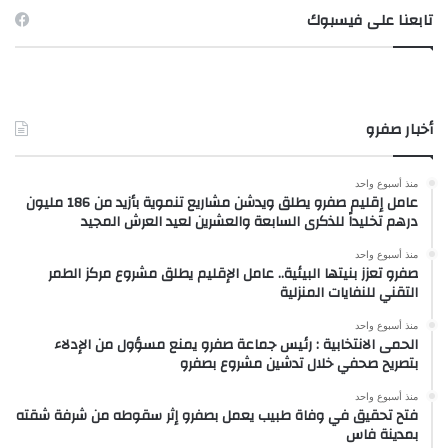
تابعنا على فيسبوك
أخبار صفرو
منذ أسبوع واحد
عامل إقليم صفرو يطلق ويدشن مشاريع تنموية بأزيد من 186 مليون
درهم تخليداً للذكرى السابعة والعشرين لعيد العرش المجيد
منذ أسبوع واحد
صفرو تعزز بنيتها البيئية.. عامل الإقليم يطلق مشروع مركز الطمر
التقني للنفايات المنزلية
منذ أسبوع واحد
الحمى الانتخابية : رئيس جماعة صفرو يمنع مسؤول من الإدلاء
بتصريح صحفي خلال تدشين مشروع بصفرو
منذ أسبوع واحد
فتح تحقيق في وفاة طبيب يعمل بصفرو إثر سقوطه من شرفة شقته
بمدينة فاس