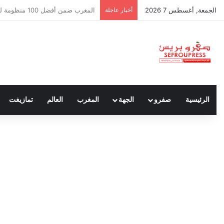
الجمعة, أغسطس 7 2026
أخبار عاجلة
سبتة ومليلية… حين يتحدث أنصار الد
الرئيسية
صفرو
الجهة
المغرب
العالم
تمازيغت