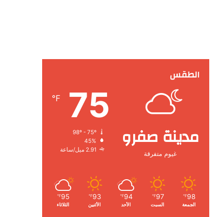
الطقس
75
℉
مدينة صفرو
98º - 75º
45%
2.91 ميل/ساعة
غيوم متفرقة
95
93
94
97
98
℉
℉
℉
℉
℉
الجمعة
السبت
الأحد
الأثنين
الثلاثاء