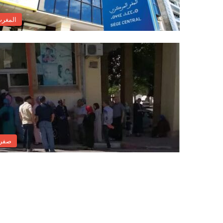
المغر
صفر