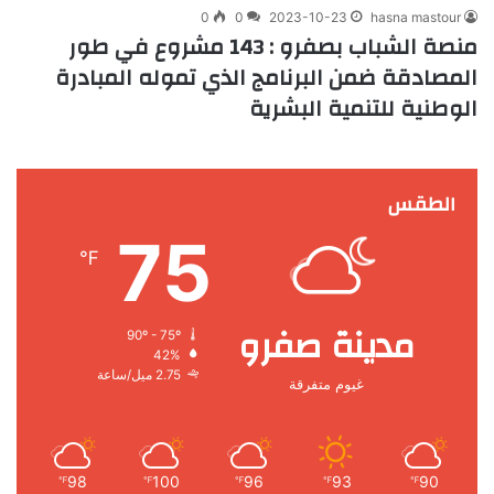
0
0
2023-10-23
hasna mastour
منصة الشباب بصفرو : 143 مشروع في طور
المصادقة ضمن البرنامج الذي تموله المبادرة
الوطنية للتنمية البشرية
الطقس
75
℉
مدينة صفرو
90º - 75º
42%
2.75 ميل/ساعة
غيوم متفرقة
98
100
96
93
90
℉
℉
℉
℉
℉