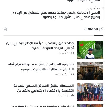
التقني للنفايات المنزلية
منذ أسبوعين
الحمى الانتخابية : رئيس جماعة صفرو يمنع مسؤول من الإدلاء
بتصريح صحفي خلال تدشين مشروع بصفرو
أخر المقالات
وداد صفرو يتعاقد رسمياً مع الإطار الوطني كريم
أوغاني لقيادة العارضة التقنية
منذ 7 ساعات
تنسيقية الموظفين والأجراء تدعو للاحتجاج أمام
البرلمان ضد تكاليف «التوقيت الميسر»
منذ 10 ساعات
الحسيمة: انطلاق المعرض الجهوي للصناعة
التقليدية والاقتصاد الاجتماعي والتضامن
منذ 12 ساعة
نبيلة منيب: حكومة لو علمت أن القيامة غدا