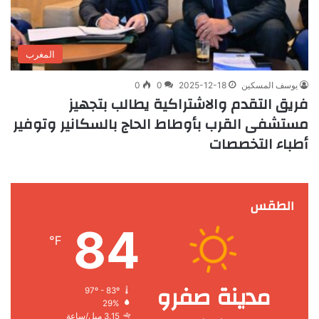
المغرب
يوسف المسكين
2025-12-18
0
0
فريق التقدم والاشتراكية يطالب بتجهيز
مستشفى القرب بأوطاط الحاج بالسكانير وتوفير
أطباء التخصصات
الطقس
84
℉
مدينة صفرو
97º - 83º
29%
3.15 ميل/ساعة