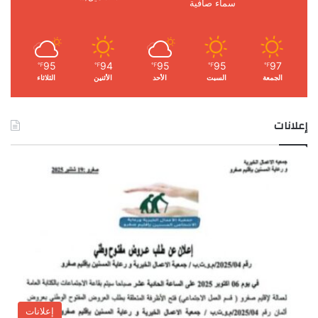
سماء صافية
95
94
95
95
97
℉
℉
℉
℉
℉
الجمعة
السبت
الأحد
الأثنين
الثلاثاء
إعلانات
إعلانات