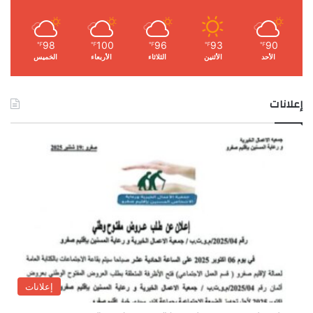
98
100
96
93
90
℉
℉
℉
℉
℉
الأحد
الأثنين
الثلاثاء
الأربعاء
الخميس
إعلانات
إعلانات