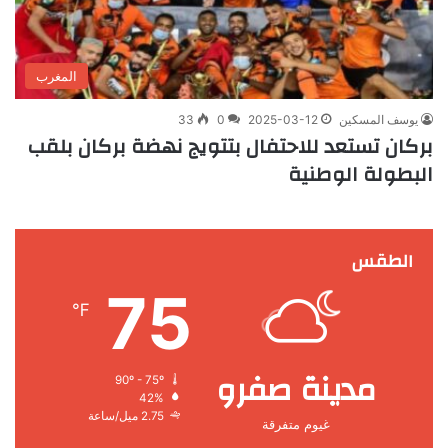
المغرب
يوسف المسكين
2025-03-12
0
33
بركان تستعد للاحتفال بتتويج نهضة بركان بلقب
البطولة الوطنية
الطقس
75
℉
مدينة صفرو
90º - 75º
42%
2.75 ميل/ساعة
غيوم متفرقة