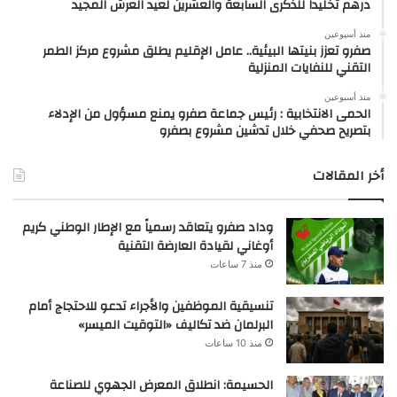
درهم تخليداً للذكرى السابعة والعشرين لعيد العرش المجيد
منذ أسبوعين
صفرو تعزز بنيتها البيئية.. عامل الإقليم يطلق مشروع مركز الطمر
التقني للنفايات المنزلية
منذ أسبوعين
الحمى الانتخابية : رئيس جماعة صفرو يمنع مسؤول من الإدلاء
بتصريح صحفي خلال تدشين مشروع بصفرو
أخر المقالات
وداد صفرو يتعاقد رسمياً مع الإطار الوطني كريم
أوغاني لقيادة العارضة التقنية
منذ 7 ساعات
تنسيقية الموظفين والأجراء تدعو للاحتجاج أمام
البرلمان ضد تكاليف «التوقيت الميسر»
منذ 10 ساعات
الحسيمة: انطلاق المعرض الجهوي للصناعة