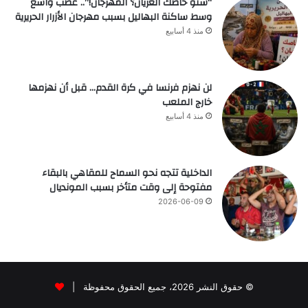
“شنو خاصك العريان؟ المهرجان!”.. غضب واسع
وسط ساكنة البهاليل بسبب مهرجان الأزرار الحريرية
منذ 4 أسابيع
لن نهزم فرنسا في كرة القدم… قبل أن نهزمها
خارج الملعب
منذ 4 أسابيع
الداخلية تتجه نحو السماح للمقاهي بالبقاء
مفتوحة إلى وقت متأخر بسبب المونديال
2026-06-09
© حقوق النشر 2026، جميع الحقوق محفوظة |