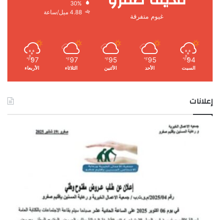
30%
4.88 ميل/ساعة
غيوم متفرقة
97
97
95
95
94
℉
℉
℉
℉
℉
السبت
الأحد
الأثنين
الثلاثاء
الأربعاء
إعلانات