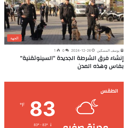
الجهة
يوسف المسكين
2024-12-26
0
1
إنشاء فرق الشرطة الجديدة “السينوتقنية”
بفاس وهذه المدن
الطقس
83
℉
مدينة صفرو
83º - 83º