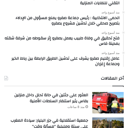
التقني للنفايات المنزلية
منذ أسبوع واحد
الحمى الانتخابية : رئيس جماعة صفرو يمنع مسؤول من الإدلاء
بتصريح صحفي خلال تدشين مشروع بصفرو
منذ أسبوع واحد
فتح تحقيق في وفاة طبيب يعمل بصفرو إثر سقوطه من شرفة شقته
بمدينة فاس
منذ أسبوع واحد
عامل إقليم صفرو يشرف على تدشين الطريق الرابطة بين رباط الخير
وجماعة إغزران
أخر المقالات
العثور على جثتين في حالة تحلل داخل منزلين
بفاس يثير استنفار السلطات الأمنية
منذ 8 ساعات
جمعية استقلالية في جزر البليار: سيادة المغرب
على سبتة ومليلية “مسألة وقت”