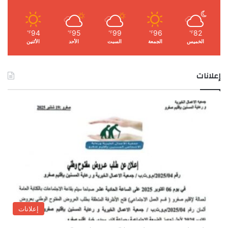
94
95
99
96
82
℉
℉
℉
℉
℉
الخميس
الجمعة
السبت
الأحد
الأثنين
إعلانات
إعلانات