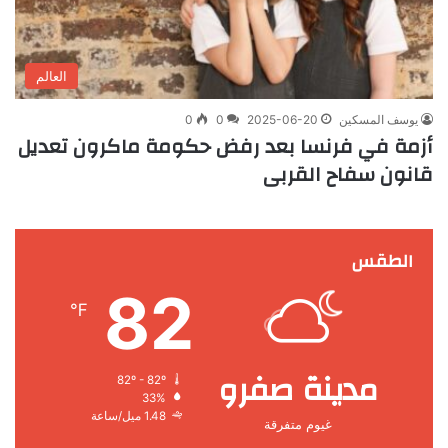
العالم
يوسف المسكين
2025-06-20
0
0
أزمة في فرنسا بعد رفض حكومة ماكرون تعديل
قانون سفاح القربى
الطقس
82
℉
مدينة صفرو
82º - 82º
33%
1.48 ميل/ساعة
غيوم متفرقة