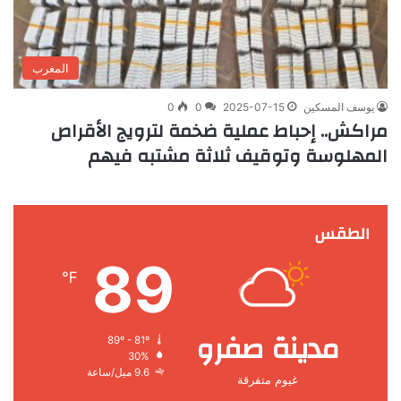
المغرب
يوسف المسكين
2025-07-15
0
0
مراكش.. إحباط عملية ضخمة لترويج الأقراص
المهلوسة وتوقيف ثلاثة مشتبه فيهم
الطقس
89
℉
مدينة صفرو
89º - 81º
30%
9.6 ميل/ساعة
غيوم متفرقة