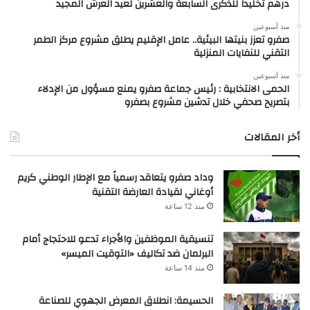
درهم تخليداً للذكرى السابعة والعشرين لعيد العرش المجيد
منذ أسبوعين
صفرو تعزز بنيتها البيئية.. عامل الإقليم يطلق مشروع مركز الطمر
التقني للنفايات المنزلية
منذ أسبوعين
الحمى الانتخابية : رئيس جماعة صفرو يمنع مسؤول من الإدلاء
بتصريح صحفي خلال تدشين مشروع بصفرو
أخر المقالات
وداد صفرو يتعاقد رسمياً مع الإطار الوطني كريم
أوغاني لقيادة العارضة التقنية
منذ 12 ساعة
تنسيقية الموظفين والأجراء تدعو للاحتجاج أمام
البرلمان ضد تكاليف «التوقيت الميسر»
منذ 14 ساعة
الحسيمة: انطلاق المعرض الجهوي للصناعة