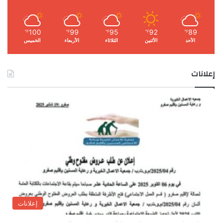
100
99
95
92
89
℉
℉
℉
℉
℉
الأحد
الأثنين
الثلاثاء
الأربعاء
الخميس
إعلانات
إعلانات