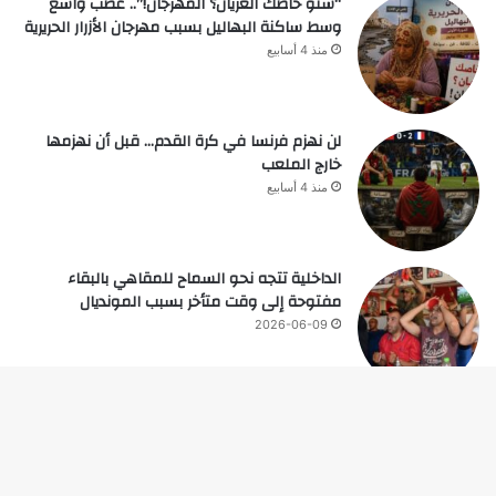
“شنو خاصك العريان؟ المهرجان!”.. غضب واسع
وسط ساكنة البهاليل بسبب مهرجان الأزرار الحريرية
منذ 4 أسابيع
لن نهزم فرنسا في كرة القدم… قبل أن نهزمها
خارج الملعب
منذ 4 أسابيع
الداخلية تتجه نحو السماح للمقاهي بالبقاء
مفتوحة إلى وقت متأخر بسبب المونديال
2026-06-09
زر
© حقوق النشر 2026، جميع الحقوق محفوظة |