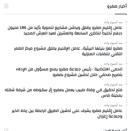
أخبار صفرو
منذ أسبوع واحد
عامل إقليم صفرو يطلق ويدشن مشاريع تنموية بأزيد من 186 مليون
درهم تخليداً للذكرى السابعة والعشرين لعيد العرش المجيد
منذ أسبوع واحد
صفرو تعزز بنيتها البيئية.. عامل الإقليم يطلق مشروع مركز الطمر
التقني للنفايات المنزلية
منذ أسبوع واحد
الحمى الانتخابية : رئيس جماعة صفرو يمنع مسؤول من الإدلاء
بتصريح صحفي خلال تدشين مشروع بصفرو
منذ أسبوع واحد
فتح تحقيق في وفاة طبيب يعمل بصفرو إثر سقوطه من شرفة شقته
بمدينة فاس
منذ أسبوع واحد
عامل إقليم صفرو يشرف على تدشين الطريق الرابطة بين رباط الخير
وجماعة إغزران