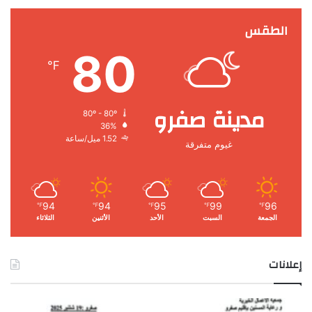
الطقس
80
℉
مدينة صفرو
80º - 80º
36%
1.52 ميل/ساعة
غيوم متفرقة
94
94
95
99
96
℉
℉
℉
℉
℉
الجمعة
السبت
الأحد
الأثنين
الثلاثاء
إعلانات