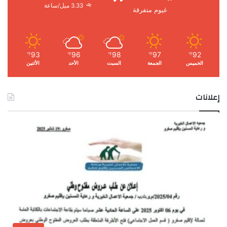
3.33 ميل/ساعة
غيوم متفرقة
93
96
98
97
92
℉
℉
℉
℉
℉
الخميس
الجمعة
السبت
الأحد
الأثنين
إعلانات