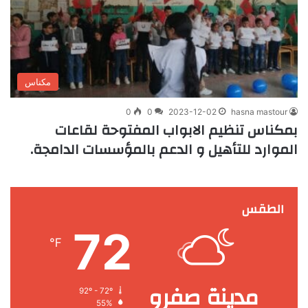
مكناس
0
0
2023-12-02
hasna mastour
بمكناس تنظيم الابواب المفتوحة لقاعات
الموارد للتأهيل و الدعم بالمؤسسات الدامجة.
الطقس
72
℉
مدينة صفرو
92º - 72º
55%