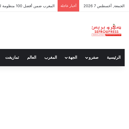
الجمعة, أغسطس 7 2026
أخبار عاجلة
سبتة ومليلية… حين يتحدث أنصار الد
الرئيسية
صفرو
الجهة
المغرب
العالم
تمازيغت