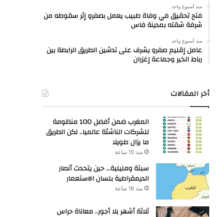
منذ أسبوع واحد
فتح تحقيق في وفاة طبيب يعمل بصفرو إثر سقوطه من
شرفة شقته بمدينة فاس
منذ أسبوع واحد
عامل إقليم صفرو يشرف على تدشين الطريق الرابطة بين
رباط الخير وجماعة إغزران
أخر المقالات
المغرب ضمن أفضل 100 منظومة
للشركات الناشئة عالميا.. لكن الطريق
ما يزال طويلا
منذ 15 ساعة
سبتة ومليلية… حين يتحدث أنصار
الديمقراطية بلسان الاستعمار
منذ 16 ساعة
ثلاثة أشهر بلا أجور.. معاناة حراس