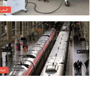
المغر
العال