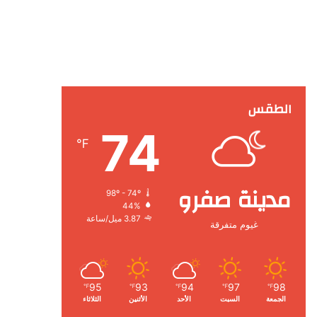
الطقس
74
℉
مدينة صفرو
98º - 74º
44%
3.87 ميل/ساعة
غيوم متفرقة
95
93
94
97
98
℉
℉
℉
℉
℉
الجمعة
السبت
الأحد
الأثنين
الثلاثاء