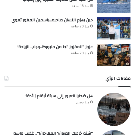
منذ 18 ساعة
حين يهزم اللسان صاحبه…ياسمين المغور تعوي
منذ 20 ساعة
عزوز “المقزوز “جا من مايوركا..وجاب الزيادة!
منذ 20 ساعة
مقالات الرأي
هل ضحايا العبور إلى سبتة أرقام زائدة؟
منذ يومين
“شنو خاصك العريان؟ المهرجان!”.. غضب واسع