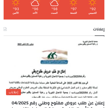
93
96
98
97
92
℉
℉
℉
℉
℉
الخميس
الجمعة
السبت
الأحد
الأثنين
إعلانات
إعلانات
إعلان عن طلب عروض مفتوح وطني رقم 04/2025