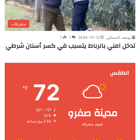
متفرقات
يوسف المسكين
2024-12-12
1
1
تدخل امني بالرباط يتسبب في كسر أسنان شرطي
الطقس
72
℉
مدينة صفرو
92º - 72º
52%
2.84 ميل/ساعة
غيوم متفرقة