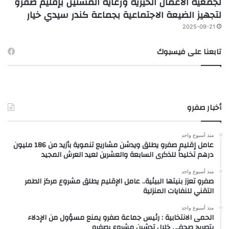
لجمعية الأعمال الخيرية ورعاية المسنين بإقليم صفرو
لتجهيز الضيعة الاجتماعية بجماعة كندر سيدي خيار
2025-09-21
تابعنا على فيسبوك
أخبار صفرو
منذ أسبوع واحد
عامل إقليم صفرو يطلق ويدشن مشاريع تنموية بأزيد من 186 مليون
درهم تخليداً للذكرى السابعة والعشرين لعيد العرش المجيد
منذ أسبوع واحد
صفرو تعزز بنيتها البيئية.. عامل الإقليم يطلق مشروع مركز الطمر
التقني للنفايات المنزلية
منذ أسبوع واحد
الحمى الانتخابية : رئيس جماعة صفرو يمنع مسؤول من الإدلاء
بتصريح صحفي خلال تدشين مشروع بصفرو