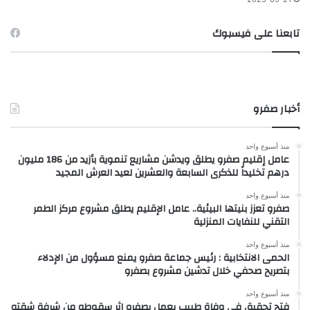
تابعنا على فيسبوك
أخبار صفرو
منذ أسبوع واحد
عامل إقليم صفرو يطلق ويدشن مشاريع تنموية بأزيد من 186 مليون
درهم تخليداً للذكرى السابعة والعشرين لعيد العرش المجيد
منذ أسبوع واحد
صفرو تعزز بنيتها البيئية.. عامل الإقليم يطلق مشروع مركز الطمر
التقني للنفايات المنزلية
منذ أسبوع واحد
الحمى الانتخابية : رئيس جماعة صفرو يمنع مسؤول من الإدلاء
بتصريح صحفي خلال تدشين مشروع بصفرو
منذ أسبوع واحد
فتح تحقيق في وفاة طبيب يعمل بصفرو إثر سقوطه من شرفة شقته