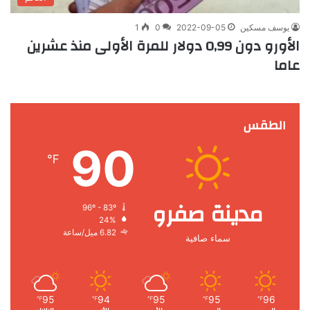
يوسف مسكين
2022-09-05
0
1
الأورو دون 0,99 دولار للمرة الأولى منذ عشرين
عاما
الطقس
90
℉
مدينة صفرو
96º - 83º
24%
6.82 ميل/ساعة
سماء صافية
95
94
95
95
96
℉
℉
℉
℉
℉